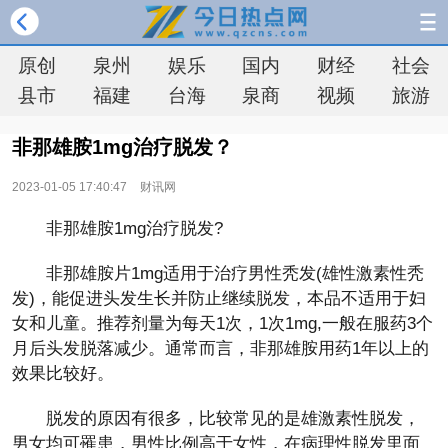
原创
泉州
娱乐
国内
财经
社会
县市
福建
台海
泉商
视频
旅游
非那雄胺1mg治疗脱发？
2023-01-05 17:40:47
财讯网
非那雄胺1mg治疗脱发?
非那雄胺片1mg适用于治疗男性秃发(雄性激素性秃
发)，能促进头发生长并防止继续脱发，本品不适用于妇
女和儿童。推荐剂量为每天1次，1次1mg,一般在服药3个
月后头发脱落减少。通常而言，非那雄胺用药1年以上的
效果比较好。
脱发的原因有很多，比较常见的是雄激素性脱发，
男女均可罹患，男性比例高于女性，在病理性脱发里面