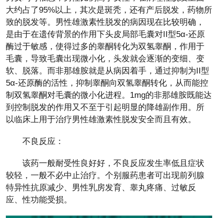
大约占了95%以上，其次是斑秃，还有产后脱发，药物所
致的脱发等。男性雄激素性脱发的病因现在比较明确，
是由于在遗传背景的作用下头皮局部毛囊对II型5α-还原
酶过于敏感，使得过多的睾酮转化为双氢睾酮，作用于
毛囊，导致毛囊出现微小化，头发就会逐渐的变细、变
软、脱落。而非那雄胺就是从病因着手，通过抑制为II型
5α-还原酶的活性，抑制睾酮向双氢睾酮转化，从而能控
制双氢睾酮对毛囊的微小化进程。1mg的非那雄胺既能达
到控制脱发的作用又不至于引起明显的降雄副作用。所
以临床上用于治疗男性雄激素性脱发安全而且有效。
不良反应：
该药一般耐受性良好好，不良反应发生率低且症状
较轻，一般不必中止治疗。个别服药患者可出现前列腺
特异性抗原减少、男性乳房发育、睾丸疼痛、过敏反
应、性功能受损。