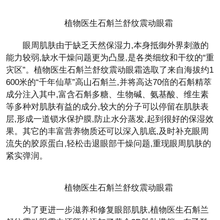
植物医生石斛兰舒纹震动眼霜
眼周肌肤由于缺乏天然保湿力,本身抵御外界刺激的
能力较弱,缺水干燥问题更为凸显,是各类细纹和干纹的“重
灾区”。植物医生石斛兰舒纹震动眼霜选取了来自海拔约1
600米的“千年仙草”高山石斛兰,并将高达70倍的石斛精萃
成分注入其中,富含石斛多糖、生物碱、氨基酸、维生素
等多种对肌肤有益的成分,较大的分子可以停留在肌肤表
层,形成一道锁水保护膜,防止水分蒸发,起到很好的保湿效
果。其它的丰富营养物质还可以深入肌底,及时补充眼周
流失的胶原蛋白,轻松击退眼部干燥问题,重现眼周肌肤的
紧实弹润。
植物医生石斛兰舒纹震动眼霜
为了更进一步滋养和修复眼部肌肤,植物医生石斛兰