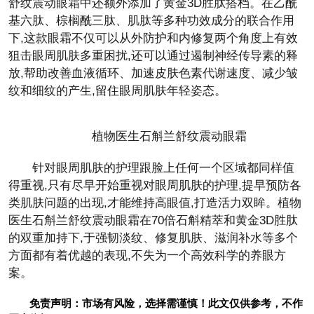
舒纹震动眼霜中还额外添加了黄金3D胜肽搭档。在乙酰
基六肽、棕榈酰三肽、肌肽等多种功效成分的联合作用
下,这款眼霜不仅可以从外防护和内修复两个角度上有效
狙击眼周肌肤多重困扰,还可以通过遏制神经传导素的释
放,帮助改善血液循环、加速皮肤色素代谢速度、减少皱
纹和细纹的产生,留住眼周肌肤年轻姿态。
植物医生石斛兰舒纹震动眼霜
针对眼周肌肤的护理跟脸上任何一个区域都同样值
得重视,只有尽早开始重视对眼周肌肤的护理,提早预防各
类肌肤问题的出现,才能维持高眼值,打造活力双眸。植物
医生石斛兰舒纹震动眼霜在70倍石斛精萃和黄金3D胜肽
的双重加持下,于强韧淡纹、修复肌肤、滋润补水等多个
方面都有着优越的表现,不失为一个高效科学的养眼方
案。
免责声明：市场有风险，选择需谨慎！此文仅供参考，不作