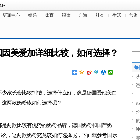
新闻中心
娱乐
体育
福建
台海
社会
生活
旅游
文
贝因美爱加详细比较，如何选择？
每
炒
违
不少家长会比较纠结，选择什么好，像是德国爱他美白
非
，这两款奶粉该如何选择呢？
热
公
债
都是两款比较有优势的奶粉品牌，德国奶粉和国产奶
肿
那么，这两款奶粉究竟该如何选择呢，下面就参考国际
哪