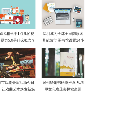
力5.0相当于1点几的视
深圳成为全球全民阅读读
视力5.0是什么概念？
典范城市 图书馆设置24小
州市戏剧会演活动今日
泉州畅销书榜单推荐 从浓
行 让戏曲艺术焕发新魅
厚文化底蕴去探索泉州
力