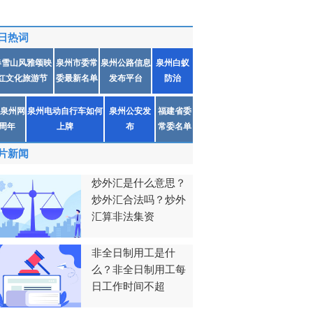
日热词
春雪山风雅颂映
泉州市委常
泉州公路信息
泉州白蚁
红文化旅游节
委最新名单
发布平台
防治
泉州网
泉州电动自行车如何
泉州公安发
福建省委
1周年
上牌
布
常委名单
片新闻
炒外汇是什么意思？
炒外汇合法吗？炒外
汇算非法集资
非全日制用工是什
么？非全日制用工每
日工作时间不超