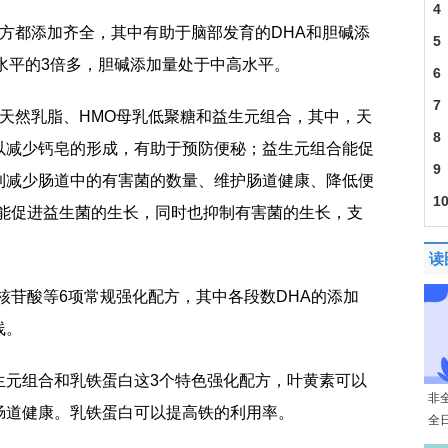
4
方都添加齐全，其中有助于脑部发育的DHA和胆碱添
5
水平的3倍多，胆碱添加量处于中高水平。
6
7
天然乳脂、HMO母乳低聚糖和益生元组合，其中，天
8
以减少钙皂的形成，有助于预防便秘；益生元组合能促
9
到减少肠道中的有害菌的数量、维护肠道健康、降低便
1
，能促进益生菌的生长，同时也抑制有害菌的生长，支
读
、核苷酸等6项常规强化配方，其中各段数DHA的添加
线。
生元组合和乳铁蛋白这3个特色强化配方，叶黄素可以
非
肠道健康。乳铁蛋白可以提高铁的利用率。
全