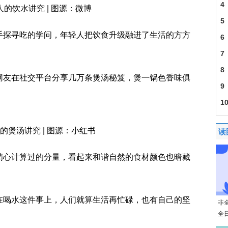
4
人的饮水讲究 | 图源：微博
5
手探寻吃的学问，年轻人把饮食升级融进了生活的方方
6
7
8
网友在社交平台分享几万条煲汤秘笈，煲一锅色香味俱
9
。
1
的煲汤讲究 | 图源：小红书
读
精心计算过的分量，看起来和谐自然的食材颜色也暗藏
在喝水这件事上，人们就算生活再忙碌，也有自己的坚
非
全