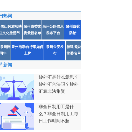
日热词
春雪山风雅颂映
泉州市委常
泉州公路信息
泉州白蚁
红文化旅游节
委最新名单
发布平台
防治
泉州网
泉州电动自行车如何
泉州公安发
福建省委
1周年
上牌
布
常委名单
片新闻
炒外汇是什么意思？
炒外汇合法吗？炒外
汇算非法集资
非全日制用工是什
么？非全日制用工每
日工作时间不超