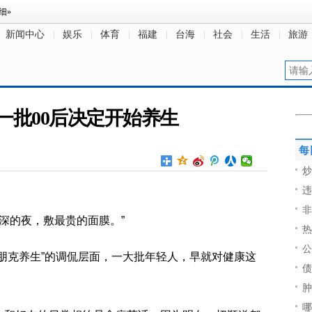
新闻中心
娱乐
体育
福建
台海
社会
生活
旅游
文
又一批00后决定开始养生
每
炒
违
非
最深的夜，敷最贵的面膜。”
热
公
朋克养生”的调侃层面，一大批年轻人，早就对健康这
债
肿
哪