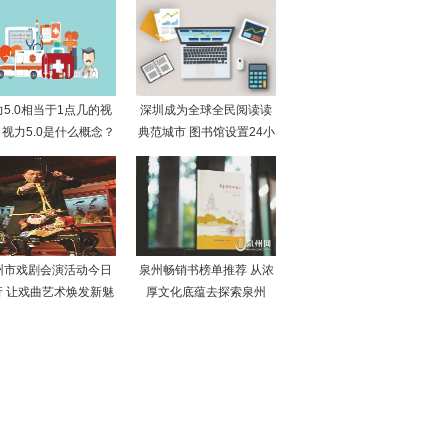
力5.0相当于1点几的视
深圳成为全球全民阅读读
视力5.0是什么概念？
典范城市 图书馆设置24小
州市戏剧会演活动今日
泉州畅销书榜单推荐 从浓
行 让戏曲艺术焕发新魅
厚文化底蕴去探索泉州
力