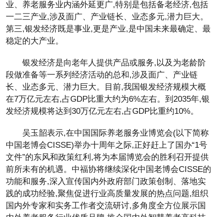
业、养老服务业内涵外延更广,特别是包括备老经济,包括
一二三产业,涉及面广、产业链长、业态多元,潜力巨大。
第三,银发经济既是事业,更是产业,是中国未来最确定、最
稳定的大产业。
银发经济是向老年人提供产品或服务,以及为老龄阶
段做准备等一系列经济活动的总和,涉及面广、产业链
长、业态多元、潜力巨大。目前,我国银发经济规模大概
在7万亿元左右,占GDP比重大约为6%左右。到2035年,银
发经济规模将达到30万亿元左右,占GDP比重约10%。
吴玉韶表示,在中国国际养老服务业博览会(以下简称
中国老博会CISSE)举办十周年之际,正好赶上了国办“1号
文件”的东风和政策红利,将为本届博览会的胜利召开提供
前所未有的机遇。中福协将继续深化中国老博会CISSE的
功能和服务,深入宣传国内外政府部门政策创制、落地实
践的成功经验,聚焦促进行业高质量发展的热点问题,组织
国内外专家和实务工作者交流研讨,多角度全方位展示国