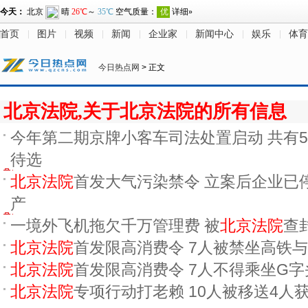
首页
图片
视频
新闻
企业家
新闻中心
娱乐
体育
今日热点网
> 正文
北京法院,关于北京法院的所有信息
今年第二期京牌小客车司法处置启动 共有5
待选
北京法院
首发大气污染禁令 立案后企业已
产
一境外飞机拖欠千万管理费 被
北京法院
查封
北京法院
首发限高消费令 7人被禁坐高铁
北京法院
首发限高消费令 7人不得乘坐G
北京法院
专项行动打老赖 10人被移送4人