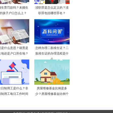
婚生育罚款吗？未婚生
渎职罪是怎么定义的？渎
的孩子户口怎么上？
职罪包括哪些罪名？
贯是什么意思？籍贯是
怎样办理二胎准生证？二
生地还是户口所在地？
胎准生证的办理流程是什
么
全日制用工是什么？非
房屋维修基金比例是多
日制用工每日工作时间
少？房屋维修基金比例个
不
地方