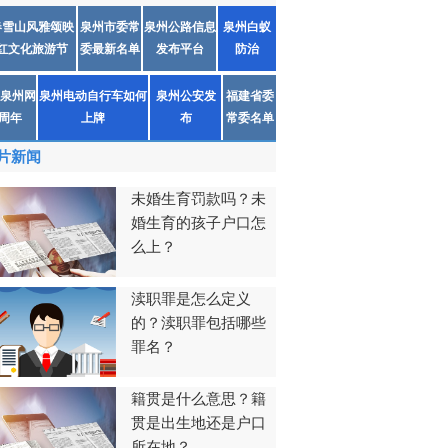
春雪山风雅颂映
泉州市委常
泉州公路信息
泉州白蚁
红文化旅游节
委最新名单
发布平台
防治
泉州网
泉州电动自行车如何
泉州公安发
福建省委
1周年
上牌
布
常委名单
片新闻
未婚生育罚款吗？未
婚生育的孩子户口怎
么上？
渎职罪是怎么定义
的？渎职罪包括哪些
罪名？
籍贯是什么意思？籍
贯是出生地还是户口
所在地？