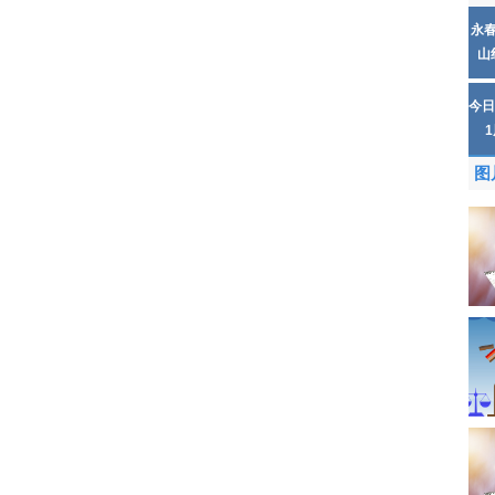
永
山
今日
图