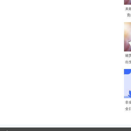
未
育
籍
出
非
全