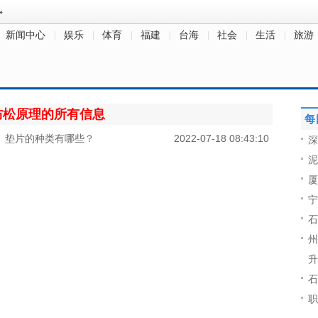
新闻中心
娱乐
体育
福建
台海
社会
生活
旅游
防松原理的所有信息
每
？ 垫片的种类有哪些？
2022-07-18 08:43:10
深
泥
厦
宁
石
州
升
石
职