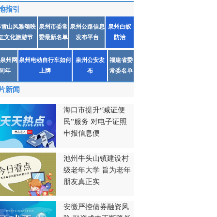
地指引
春雪山风雅颂映
泉州市委常
泉州公路信息
泉州白蚁
红文化旅游节
委最新名单
发布平台
防治
泉州网
泉州电动自行车如何
泉州公安发
福建省委
1周年
上牌
布
常委名单
片新闻
海口市提升“减证便
民”服务 对电子证照
申报信息便
池州牛头山镇建设村
级老年大学 旨为老年
朋友真正实
安徽严控债券融资风