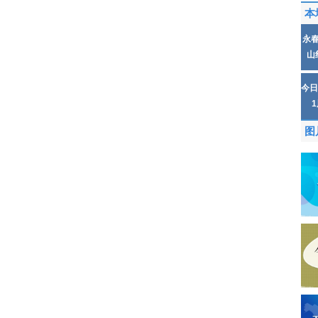
本
永
山
今日
图