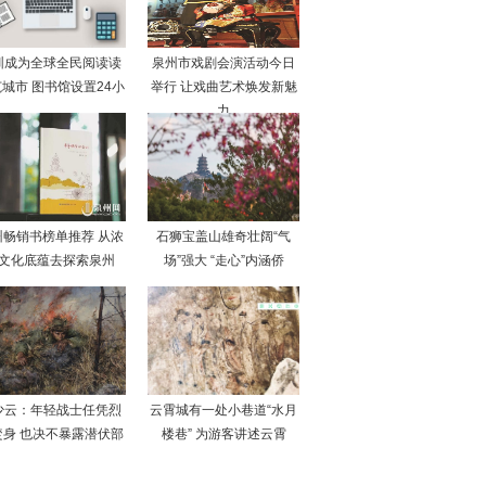
圳成为全球全民阅读读
泉州市戏剧会演活动今日
城市 图书馆设置24小
举行 让戏曲艺术焕发新魅
力
州畅销书榜单推荐 从浓
石狮宝盖山雄奇壮阔“气
文化底蕴去探索泉州
场”强大 “走心”内涵侨
少云：年轻战士任凭烈
云霄城有一处小巷道“水月
焚身 也决不暴露潜伏部
楼巷” 为游客讲述云霄
队