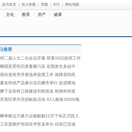
设为首页
|
加入收藏
|
简繁
|
RSS
|
网站地图
文化
教育
房产
健康
日推荐
圳二届人大二次会议开幕 部署2022政府工作
螺因其受到贝类毒素污染 近期发生多起中
港街道有序开展选举投票工作 保障居民民
夏名特优产品展示在石狮市举行 促进两地
狮下达农村公路建设补助资金 助推村间道
开发区举办无偿献血活动 42人献血15500毫
狮单船运力最大运输船舶12月下旬正式投入
工应急救护培训在华安县举办 目前已完成