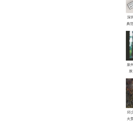
深
典范
泉
厚
邱
火