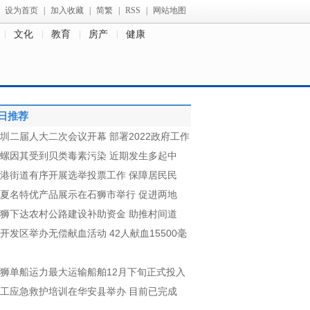
设为首页
|
加入收藏
|
简繁
|
RSS
|
网站地图
文化
教育
房产
健康
日推荐
圳二届人大二次会议开幕 部署2022政府工作
螺因其受到贝类毒素污染 近期发生多起中
港街道有序开展选举投票工作 保障居民民
夏名特优产品展示在石狮市举行 促进两地
狮下达农村公路建设补助资金 助推村间道
开发区举办无偿献血活动 42人献血15500毫
狮单船运力最大运输船舶12月下旬正式投入
工应急救护培训在华安县举办 目前已完成