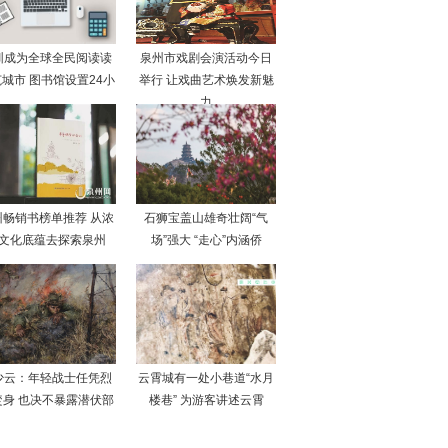
圳成为全球全民阅读读
泉州市戏剧会演活动今日
城市 图书馆设置24小
举行 让戏曲艺术焕发新魅
力
州畅销书榜单推荐 从浓
石狮宝盖山雄奇壮阔“气
文化底蕴去探索泉州
场”强大 “走心”内涵侨
少云：年轻战士任凭烈
云霄城有一处小巷道“水月
焚身 也决不暴露潜伏部
楼巷” 为游客讲述云霄
队