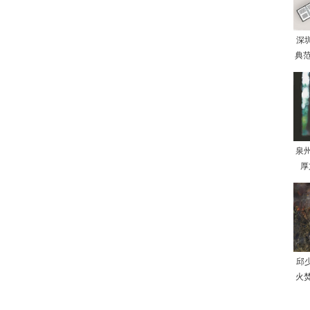
深
典范
泉
厚
邱
火