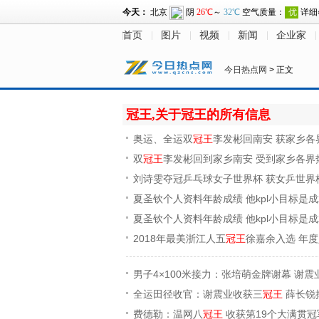
首页
图片
视频
新闻
企业家
今日热点网
> 正文
冠王,关于冠王的所有信息
奥运、全运双
冠王
李发彬回南安 获家乡各
双
冠王
李发彬回到家乡南安 受到家乡各界
刘诗雯夺冠乒乓球女子世界杯 获女乒世界
夏圣钦个人资料年龄成绩 他kpl小目标是
夏圣钦个人资料年龄成绩 他kpl小目标是
2018年最美浙江人五
冠王
徐嘉余入选 年
男子4×100米接力：张培萌金牌谢幕 谢震
全运田径收官：谢震业收获三
冠王
薛长锐
费德勒：温网八
冠王
收获第19个大满贯冠军