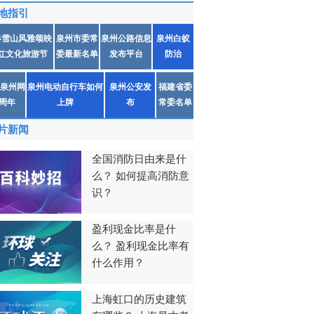
地指引
春雪山风雅颂映
泉州市委常
泉州公路信息
泉州白蚁
红文化旅游节
委最新名单
发布平台
防治
泉州网
泉州电动自行车如何
泉州公安发
福建省委
1周年
上牌
布
常委名单
片新闻
全国消防日由来是什
么？ 如何提高消防意
识？
盈利现金比率是什
么？ 盈利现金比率有
什么作用？
上海虹口的历史建筑