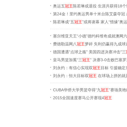
奥运五
冠王
陈若琳或退役 生涯共获得18个
第24金！里约奥运男单十米台陈艾森夺冠 
陈若琳成“五
冠王
”或将谢幕 家人“惜缘”奥
塞尔维亚天王“小德”德约科维奇成就澳网
费德勒温网八
冠王
梦碎 失利仍赢得九成球
德国遭遇"点球之殇" 美国四进决赛冲击"三
皇马男篮加冕“三
冠王
” 决赛3-0击败巴塞
刘永灼：有信心实现双
冠王
目标 引援确定
刘永灼：恒大目标双
冠王
在球场上拼的就
CUBA华侨大学男篮夺得“九
冠王
”赛场美
2015全国速度赛马公开赛现4
冠王