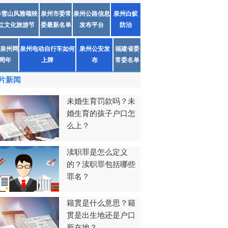
春雪山风雅颂映
泉州市委常
泉州公路信息
泉州白蚁
红文化旅游节
委最新名单
发布平台
防治
泉州网
泉州电动自行车如何
泉州公安发
福建省委
1周年
上牌
布
常委名单
片新闻
未婚生育罚款吗？未
婚生育的孩子户口怎
么上？
渎职罪是怎么定义
的？渎职罪包括哪些
罪名？
籍贯是什么意思？籍
贯是出生地还是户口
所在地？