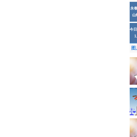
永
山
今日
图