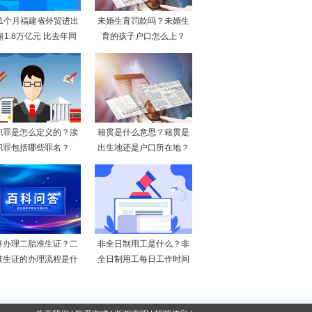
11个月福建省外贸进出
未婚生育罚款吗？未婚生
超1.8万亿元 比去年同
育的孩子户口怎么上？
职罪是怎么定义的？渎
籍贯是什么意思？籍贯是
职罪包括哪些罪名？
出生地还是户口所在地？
样办理二胎准生证？二
非全日制用工是什么？非
准生证的办理流程是什
全日制用工每日工作时间
么
不