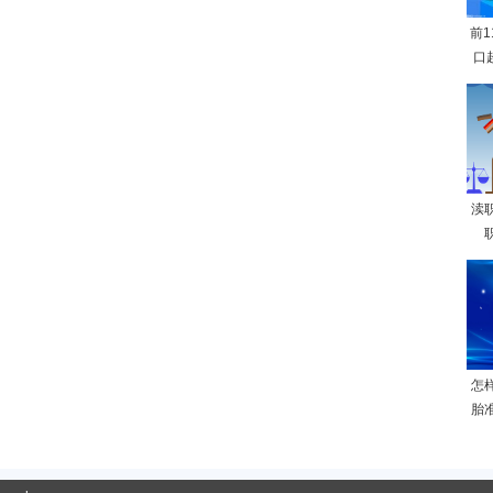
前
口
渎
怎
胎