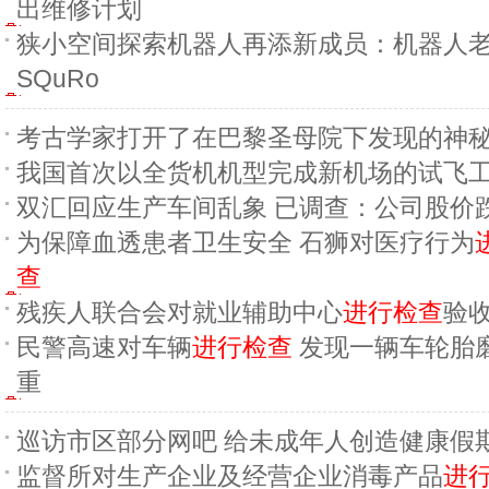
出维修计划
狭小空间探索机器人再添新成员：机器人
SQuRo
考古学家打开了在巴黎圣母院下发现的神
我国首次以全货机机型完成新机场的试飞
双汇回应生产车间乱象 已调查：公司股价
为保障血透患者卫生安全 石狮对医疗行为
查
残疾人联合会对就业辅助中心
进行检查
验
民警高速对车辆
进行检查
发现一辆车轮胎
重
巡访市区部分网吧 给未成年人创造健康假
监督所对生产企业及经营企业消毒产品
进