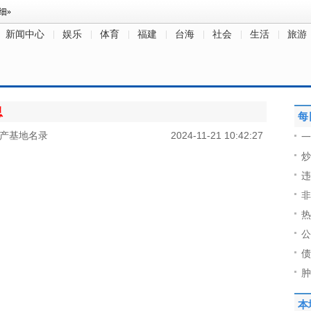
新闻中心
娱乐
体育
福建
台海
社会
生活
旅游
息
每
生产基地名录
2024-11-21 10:42:27
一
炒
违
非
热
公
债
肿
本