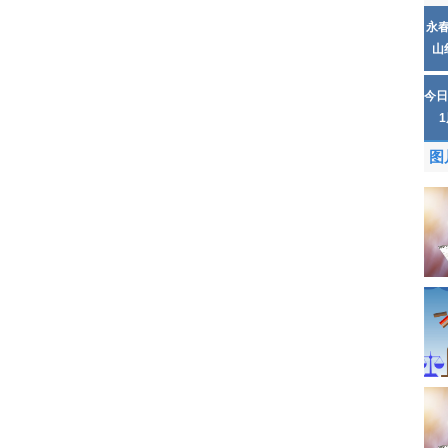
永
山
今日
图