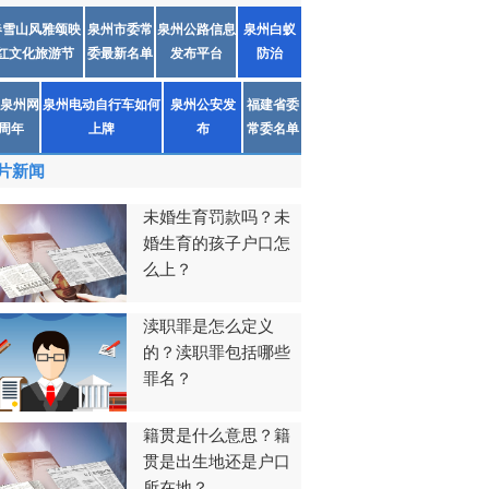
春雪山风雅颂映
泉州市委常
泉州公路信息
泉州白蚁
红文化旅游节
委最新名单
发布平台
防治
泉州网
泉州电动自行车如何
泉州公安发
福建省委
1周年
上牌
布
常委名单
片新闻
未婚生育罚款吗？未
婚生育的孩子户口怎
么上？
渎职罪是怎么定义
的？渎职罪包括哪些
罪名？
籍贯是什么意思？籍
贯是出生地还是户口
所在地？