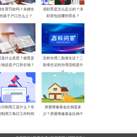
婚生育罚款吗？未婚生
渎职罪是怎么定义的？渎
的孩子户口怎么上？
职罪包括哪些罪名？
贯是什么意思？籍贯是
怎样办理二胎准生证？二
生地还是户口所在地？
胎准生证的办理流程是什
么
全日制用工是什么？非
房屋维修基金比例是多
日制用工每日工作时间
少？房屋维修基金比例个
不
地方