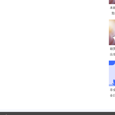
未
育
籍
出
非
全