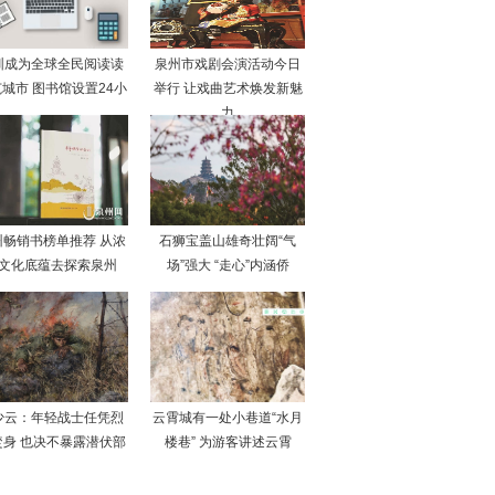
圳成为全球全民阅读读
泉州市戏剧会演活动今日
城市 图书馆设置24小
举行 让戏曲艺术焕发新魅
力
州畅销书榜单推荐 从浓
石狮宝盖山雄奇壮阔“气
文化底蕴去探索泉州
场”强大 “走心”内涵侨
少云：年轻战士任凭烈
云霄城有一处小巷道“水月
焚身 也决不暴露潜伏部
楼巷” 为游客讲述云霄
队