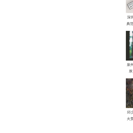
深
典范
泉
厚
邱
火