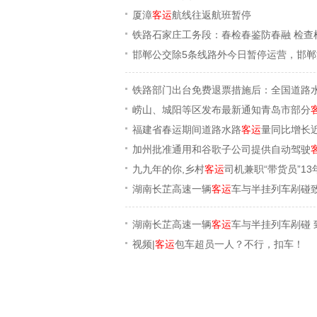
厦漳
客运
航线往返航班暂停
铁路石家庄工务段：春检春鉴防春融 检查
邯郸公交除5条线路外今日暂停运营，邯郸
铁路部门出台免费退票措施后：全国道路
崂山、城阳等区发布最新通知青岛市部分
福建省春运期间道路水路
客运
量同比增长
加州批准通用和谷歌子公司提供自动驾驶
九九年的你,乡村
客运
司机兼职“带货员”13
湖南长芷高速一辆
客运
车与半挂列车剐碰致
湖南长芷高速一辆
客运
车与半挂列车剐碰 
视频|
客运
包车超员一人？不行，扣车！