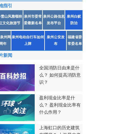
地指引
春雪山风雅颂映
泉州市委常
泉州公路信息
泉州白蚁
红文化旅游节
委最新名单
发布平台
防治
泉州网
泉州电动自行车如何
泉州公安发
福建省委
1周年
上牌
布
常委名单
片新闻
全国消防日由来是什
么？ 如何提高消防意
识？
盈利现金比率是什
么？ 盈利现金比率有
什么作用？
上海虹口的历史建筑