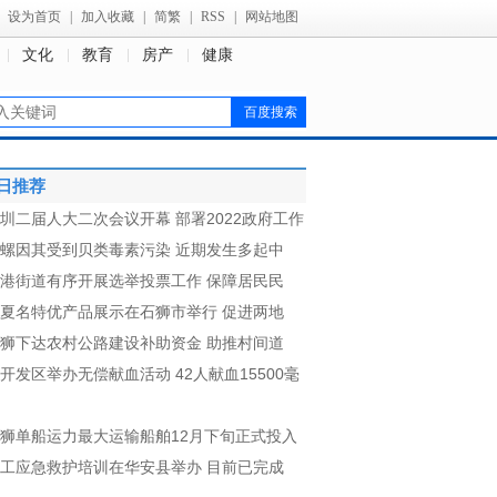
设为首页
|
加入收藏
|
简繁
|
RSS
|
网站地图
文化
教育
房产
健康
日推荐
圳二届人大二次会议开幕 部署2022政府工作
螺因其受到贝类毒素污染 近期发生多起中
港街道有序开展选举投票工作 保障居民民
夏名特优产品展示在石狮市举行 促进两地
狮下达农村公路建设补助资金 助推村间道
开发区举办无偿献血活动 42人献血15500毫
狮单船运力最大运输船舶12月下旬正式投入
工应急救护培训在华安县举办 目前已完成