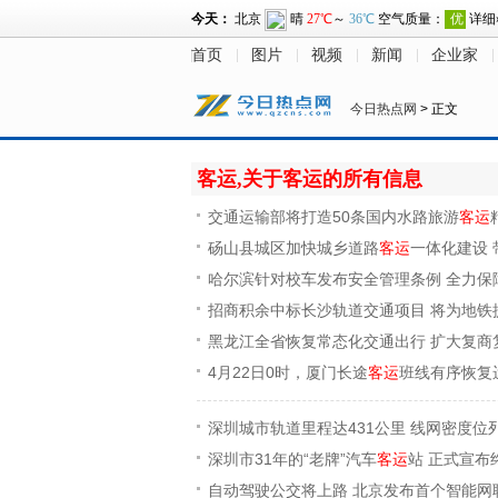
首页
图片
视频
新闻
企业家
今日热点网
> 正文
客运,关于客运的所有信息
交通运输部将打造50条国内水路旅游
客运
砀山县城区加快城乡道路
客运
一体化建设
哈尔滨针对校车发布安全管理条例 全力保
招商积余中标长沙轨道交通项目 将为地铁
黑龙江全省恢复常态化交通出行 扩大复商
4月22日0时，厦门长途
客运
班线有序恢复
深圳城市轨道里程达431公里 线网密度位
深圳市31年的“老牌”汽车
客运
站 正式宣布
自动驾驶公交将上路 北京发布首个智能网