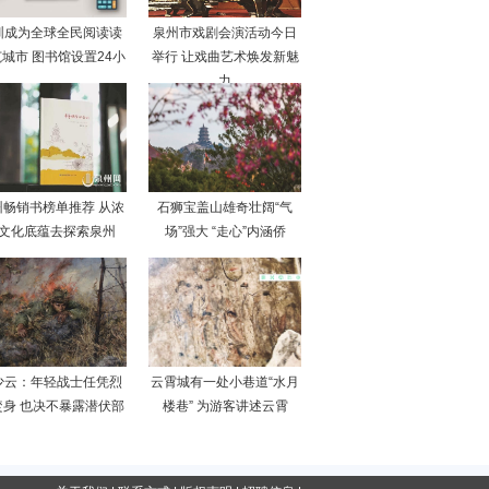
圳成为全球全民阅读读
泉州市戏剧会演活动今日
城市 图书馆设置24小
举行 让戏曲艺术焕发新魅
力
州畅销书榜单推荐 从浓
石狮宝盖山雄奇壮阔“气
文化底蕴去探索泉州
场”强大 “走心”内涵侨
少云：年轻战士任凭烈
云霄城有一处小巷道“水月
焚身 也决不暴露潜伏部
楼巷” 为游客讲述云霄
队