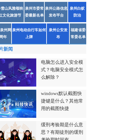
春雪山风雅颂映
泉州市委常
泉州公路信息
泉州白蚁
红文化旅游节
委最新名单
发布平台
防治
泉州网
泉州电动自行车如何
泉州公安发
福建省委
1周年
上牌
布
常委名单
片新闻
电脑怎么进入安全模
式？电脑安全模式怎
么解除？
windows默认截图快
捷键是什么？其他常
用的截图快捷
缓刑考验期是什么意
思？有期徒刑的缓刑
考验期时间有