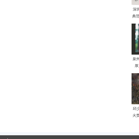
深
典范
泉
厚
邱
火