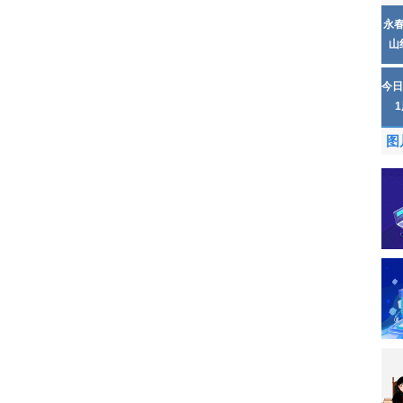
永
山
今日
图