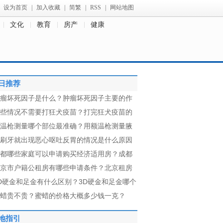
设为首页
|
加入收藏
|
简繁
|
RSS
|
网站地图
文化
教育
房产
健康
日推荐
瘤坏死因子是什么？肿瘤坏死因子主要的作
些情况不需要打狂犬疫苗？打完狂犬疫苗的
温枪测量哪个部位最准确？用额温枪测量腋
刷牙就出现恶心呕吐反胃的情况是什么原因
都哪些家庭可以申请购买经济适用房？成都
京市户籍公租房有哪些申请条件？北京租房
D硬金和足金有什么区别？3D硬金和足金哪个
蜡贵不贵？蜜蜡的价格大概多少钱一克？
地指引