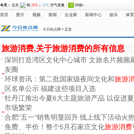
首页
图片
视频
新闻
企业家
新闻中心
娱乐
体育
今日热点网
> 正文
旅游消费,关于旅游消费的所有信息
深圳打造湾区文化中心城市 文旅名片频频
友圈
环球资讯：第二批国家级夜间文化和
旅游
区名单公示 福建这些项目入选
牡丹江推出今夏6大主题旅游产品 以促进
市场繁荣
合肥“五一”销售明显回升 线上线下活动火
免费、半价！整个5月石家庄文化
旅游消费