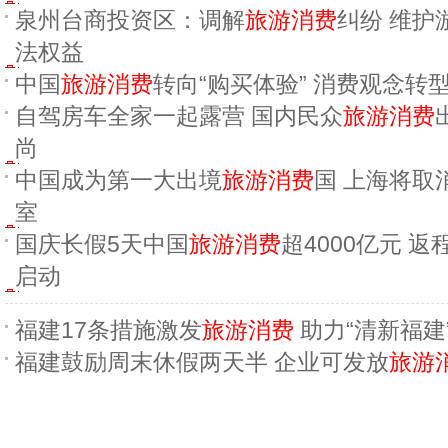
泉州台商投资区：调解
旅游消费
纠纷 维护
法权益
中国
旅游消费
转向“购买体验” 消费观念转
自驾房车全家一起露营 国内民众
旅游消费
尚
中国成为第一大出境
旅游消费
国 上海将取
室
国庆长假5天中国
旅游消费
超4000亿元 返
启动
福建17条措施激发
旅游消费
助力“清新福建
福建鼓励周末休假两天半 企业可发放
旅游