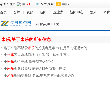
首页
图片
视频
新闻
企业家
新闻中心
娱乐
体育
今日热点网
> 正文
米乐,关于米乐的所有信息
错了性别不错爱
米乐
的扮演者是谁 米勒是男的还是女的
小
米乐
视口水战日趋白热化 既生瑜何生亮？
小
米乐
视忙开战 酷开闷声做销冠
小
米乐
视愈战欲烈 酷开A43创新戳中痛点
小
米乐
视隔空开战 专家:电视内容开战实属必然