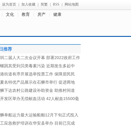
设为首页
|
加入收藏
|
简繁
|
RSS
|
网站地图
文化
教育
房产
健康
日推荐
圳二届人大二次会议开幕 部署2022政府工作
螺因其受到贝类毒素污染 近期发生多起中
港街道有序开展选举投票工作 保障居民民
夏名特优产品展示在石狮市举行 促进两地
狮下达农村公路建设补助资金 助推村间道
开发区举办无偿献血活动 42人献血15500毫
狮单船运力最大运输船舶12月下旬正式投入
工应急救护培训在华安县举办 目前已完成