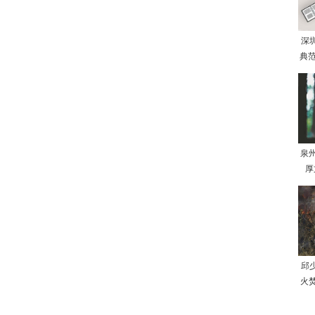
深
典范
泉
厚
邱
火