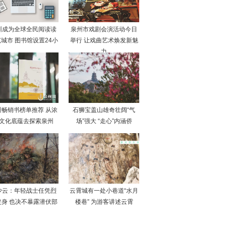
圳成为全球全民阅读读
泉州市戏剧会演活动今日
城市 图书馆设置24小
举行 让戏曲艺术焕发新魅
力
州畅销书榜单推荐 从浓
石狮宝盖山雄奇壮阔“气
文化底蕴去探索泉州
场”强大 “走心”内涵侨
少云：年轻战士任凭烈
云霄城有一处小巷道“水月
焚身 也决不暴露潜伏部
楼巷” 为游客讲述云霄
队