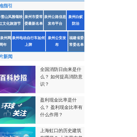
地指引
春雪山风雅颂映
泉州市委常
泉州公路信息
泉州白蚁
红文化旅游节
委最新名单
发布平台
防治
泉州网
泉州电动自行车如何
泉州公安发
福建省委
1周年
上牌
布
常委名单
片新闻
全国消防日由来是什
么？ 如何提高消防意
识？
盈利现金比率是什
么？ 盈利现金比率有
什么作用？
上海虹口的历史建筑