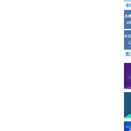
本
永
山
今日
图