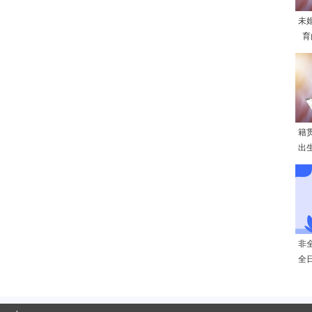
未
育
籍
出
非
全