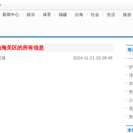
新闻中心
娱乐
体育
福建
台海
社会
生活
旅游
山海关区的所有信息
每
发展
2024-11-21 10:28:48
一
炒
违
非
热
公
债
肿
本