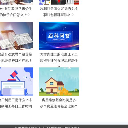
婚生育罚款吗？未婚生
渎职罪是怎么定义的？渎
的孩子户口怎么上？
职罪包括哪些罪名？
贯是什么意思？籍贯是
怎样办理二胎准生证？二
生地还是户口所在地？
胎准生证的办理流程是什
么
全日制用工是什么？非
房屋维修基金比例是多
日制用工每日工作时间
少？房屋维修基金比例个
不
地方