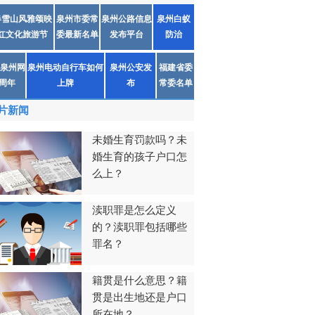
春雪山风雅颂映
泉州市委常
泉州公路信息
泉州白蚁
红文化旅游节
委最新名单
发布平台
防治
泉州网
泉州电动自行车如何
泉州公安发
福建省委
1周年
上牌
布
常委名单
片新闻
未婚生育罚款吗？未
婚生育的孩子户口怎
么上？
渎职罪是怎么定义
的？渎职罪包括哪些
罪名？
籍贯是什么意思？籍
贯是出生地还是户口
所在地？