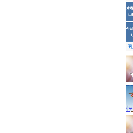
永
山
今日
图