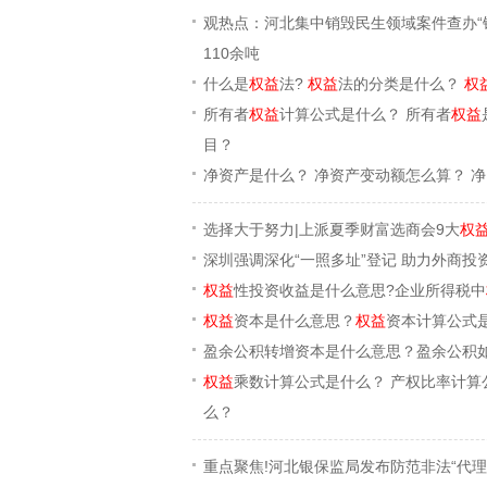
观热点：河北集中销毁民生领域案件查办“铁
110余吨
什么是
权益
法?
权益
法的分类是什么？
权
所有者
权益
计算公式是什么？ 所有者
权益
目？
净资产是什么？ 净资产变动额怎么算？ 
选择大于努力|上派夏季财富选商会9大
权
深圳强调深化“一照多址”登记 助力外商投
权益
性投资收益是什么意思?企业所得税中
权益
资本是什么意思？
权益
资本计算公式
盈余公积转增资本是什么意思？盈余公积
权益
乘数计算公式是什么？ 产权比率计算
么？
重点聚焦!河北银保监局发布防范非法“代理