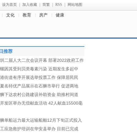
设为首页
|
加入收藏
|
简繁
|
RSS
|
网站地图
文化
教育
房产
健康
日推荐
圳二届人大二次会议开幕 部署2022政府工作
螺因其受到贝类毒素污染 近期发生多起中
港街道有序开展选举投票工作 保障居民民
夏名特优产品展示在石狮市举行 促进两地
狮下达农村公路建设补助资金 助推村间道
开发区举办无偿献血活动 42人献血15500毫
狮单船运力最大运输船舶12月下旬正式投入
工应急救护培训在华安县举办 目前已完成