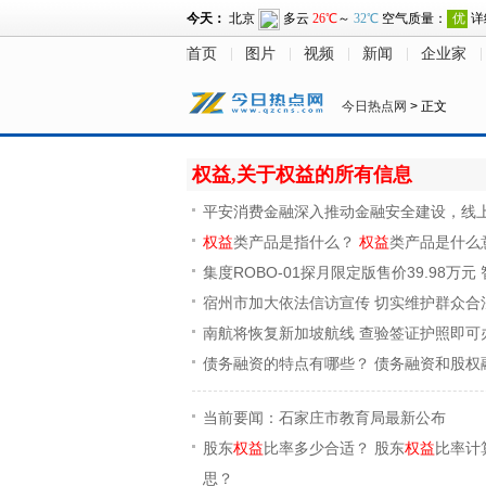
首页
图片
视频
新闻
企业家
今日热点网
> 正文
权益,关于权益的所有信息
平安消费金融深入推动金融安全建设，线
权益
类产品是指什么？
权益
类产品是什么
集度ROBO-01探月限定版售价39.98万元
宿州市加大依法信访宣传 切实维护群众合
南航将恢复新加坡航线 查验签证护照即可
债务融资的特点有哪些？ 债务融资和股权
当前要闻：石家庄市教育局最新公布
股东
权益
比率多少合适？ 股东
权益
比率计
思？