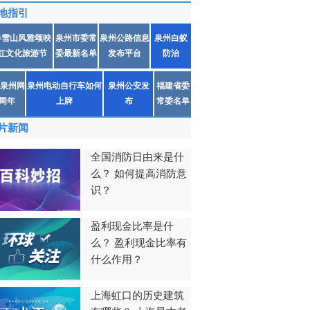
地指引
春雪山风雅颂映
泉州市委常
泉州公路信息
泉州白蚁
红文化旅游节
委最新名单
发布平台
防治
泉州网
泉州电动自行车如何
泉州公安发
福建省委
1周年
上牌
布
常委名单
片新闻
全国消防日由来是什
么？ 如何提高消防意
识？
盈利现金比率是什
么？ 盈利现金比率有
什么作用？
上海虹口的历史建筑