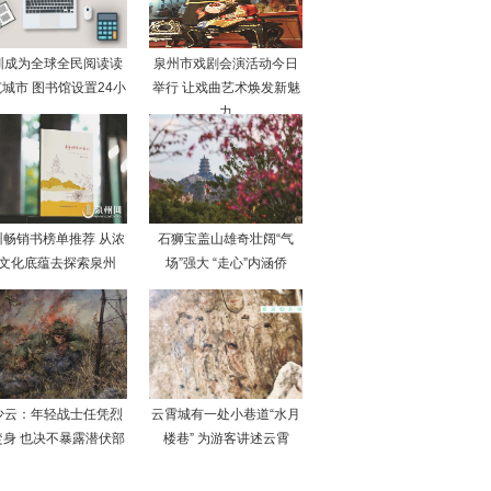
圳成为全球全民阅读读
泉州市戏剧会演活动今日
城市 图书馆设置24小
举行 让戏曲艺术焕发新魅
力
州畅销书榜单推荐 从浓
石狮宝盖山雄奇壮阔“气
文化底蕴去探索泉州
场”强大 “走心”内涵侨
少云：年轻战士任凭烈
云霄城有一处小巷道“水月
焚身 也决不暴露潜伏部
楼巷” 为游客讲述云霄
队