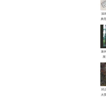
深
典范
泉
厚
邱
火