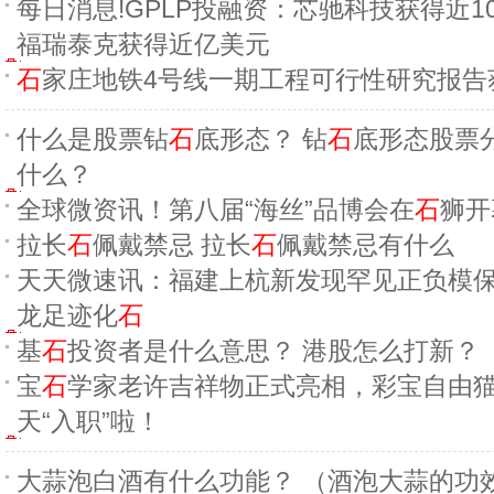
每日消息!GPLP投融资：芯驰科技获得近1
福瑞泰克获得近亿美元
石
家庄地铁4号线一期工程可行性研究报告
什么是股票钻
石
底形态？ 钻
石
底形态股票
什么？
全球微资讯！第八届“海丝”品博会在
石
狮开
拉长
石
佩戴禁忌 拉长
石
佩戴禁忌有什么
天天微速讯：福建上杭新发现罕见正负模
龙足迹化
石
基
石
投资者是什么意思？ 港股怎么打新？
宝
石
学家老许吉祥物正式亮相，彩宝自由
天“入职”啦！
大蒜泡白酒有什么功能？ （酒泡大蒜的功