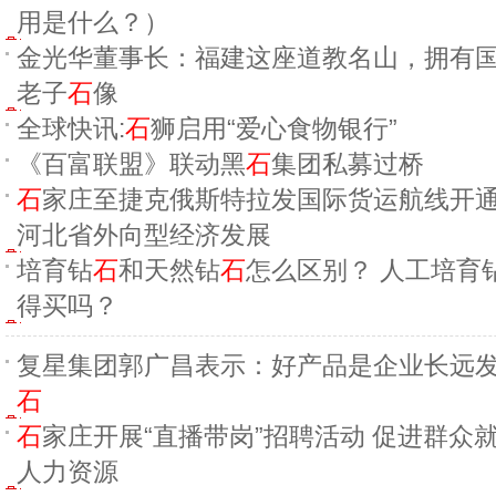
用是什么？）
金光华董事长：福建这座道教名山，拥有
老子
石
像
全球快讯:
石
狮启用“爱心食物银行”
《百富联盟》联动黑
石
集团私募过桥
石
家庄至捷克俄斯特拉发国际货运航线开通
河北省外向型经济发展
培育钻
石
和天然钻
石
怎么区别？ 人工培育
得买吗？
复星集团郭广昌表示：好产品是企业长远
石
石
家庄开展“直播带岗”招聘活动 促进群众
人力资源