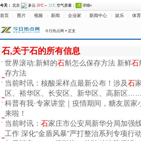
首页
图片
视频
新闻
企业家
新闻中心
娱乐
体育
今日热点网
> 正文
石,关于石的所有信息
世界滚动:新鲜的
石
斛怎么保存方法 新鲜
石
存方法
当前时讯：核酸采样点最新公布！涉及
石
区、裕华区、长安区、新华区、高新区…
科普有我·专家讲堂｜疫情期间，糖友居家
来啦！
当前时讯：
石
家庄市公安局新华分局加强
工作 深化“金盾风暴”严打整治系列专项行