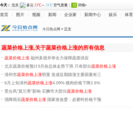
首页
图片
视频
新闻
企业家
新闻中心
娱乐
体育
今日热点网
> 正文
蔬菜价格上涨,关于蔬菜价格上涨的所有信息
蔬菜价格上涨
福州多措并举全力保障蔬菜供应
北京蔬菜价格预计3月份总体走势下滑 只有部分
蔬菜价格上涨
漳州市
蔬菜价格上涨
明显 造成近期跳涨主要因素有三
6月上旬漳州
蔬菜价格上涨
4.09% 猪肉价格下降2.6%
受台风“莫兰蒂”影响 石狮市大部分
蔬菜价格上涨
强降雨后
蔬菜价格上涨
国家发改委：必要时价格干预