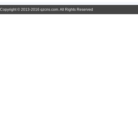
Copyright © 2013-2016 qzcns.com. All Rights Reserved