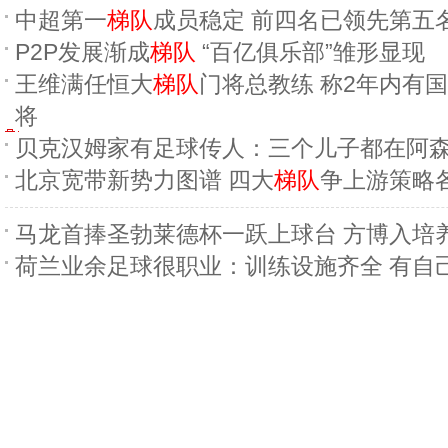
中超第一
梯队
成员稳定 前四名已领先第五
P2P发展渐成
梯队
“百亿俱乐部”雏形显现
王维满任恒大
梯队
门将总教练 称2年内有
将
贝克汉姆家有足球传人：三个儿子都在阿
北京宽带新势力图谱 四大
梯队
争上游策略
马龙首捧圣勃莱德杯一跃上球台 方博入培
荷兰业余足球很职业：训练设施齐全 有自