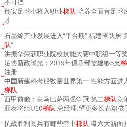
不可挡
翔安足球小将入职业
梯队
培养全面青足球
才
石墨烯产业发展进入“平台期” 福建省跃居“
队
”
洪振华荣获职业院校技能大赛中职组一等
足协新政曝光：2019年俱乐部需建够5支
梯
注册
中国新建科考船数量世界第一 性能方面进
梯队
西甲前瞻：皇马巴萨两强争冠 第二
梯队
竞
亚泰将组U10
梯队
总经理:望更多长春籍孩
抗战胜利阅兵有哪些空中
梯队
曝六大新面孔