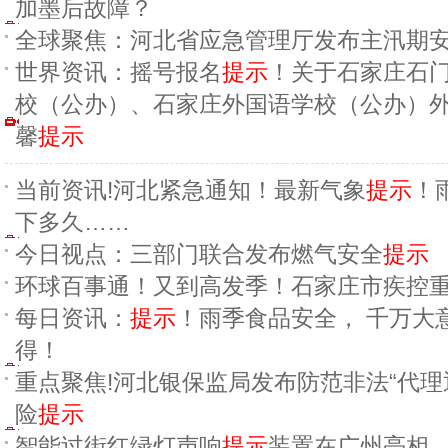
加墨后故障？
全球聚焦：河北省应急管理厅发布主汛期
世界资讯：摇号报名
提示
！关于石家庄石
校（公办）、石家庄外国语学校（公办）
馨
提示
当前资讯!河北紧急通知！最新气象
提示
！
下多久……
今日视点：三部门联合发布燃气安全
提示
环球百事通！又到高发季！石家庄市疾控
每日资讯：
提示
！雨季食品安全， 千万大
得！
重点聚焦!河北银保监局发布防范非法“代理
险
提示
智能过街红绿灯声响
提示
装置在广州亮相