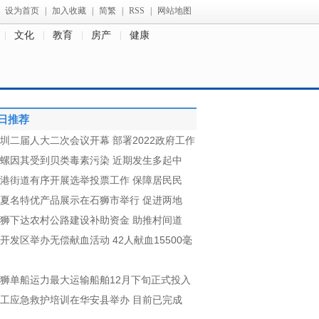
设为首页
|
加入收藏
|
简繁
|
RSS
|
网站地图
文化
教育
房产
健康
日推荐
圳二届人大二次会议开幕 部署2022政府工作
螺因其受到贝类毒素污染 近期发生多起中
港街道有序开展选举投票工作 保障居民民
夏名特优产品展示在石狮市举行 促进两地
狮下达农村公路建设补助资金 助推村间道
开发区举办无偿献血活动 42人献血15500毫
狮单船运力最大运输船舶12月下旬正式投入
工应急救护培训在华安县举办 目前已完成