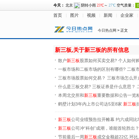
首页
图片
视频
新闻
企业家
今日热点网
> 正文
新三板,关于新三板的所有信息
散户
新三板
股票如何买卖交易? 个人如何
一板市场和二板市场的区别有哪些? 二板
三板市场股票如何交易？ 三板市场怎么开
什么是三板交易? 三板证券是什么意思？ 
本周北交所和
新三板
重要数据和公告一览精简版(
鹤壁计划3年内上市公司达5至8家
新三板
新三板
公司业绩预告拉开帷幕 约六成同比
新三板
公司冲“科创”成潮，谁能首轮胜出
节前最后一周
新三板
成交金额超22亿 环比