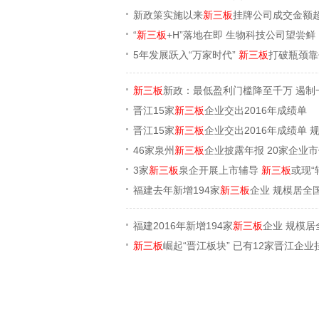
新政策实施以来
新三板
挂牌公司成交金额超
“
新三板
+H”落地在即 生物科技公司望尝鲜
5年发展跃入“万家时代”
新三板
打破瓶颈靠
新三板
新政：最低盈利门槛降至千万 遏制
晋江15家
新三板
企业交出2016年成绩单
晋江15家
新三板
企业交出2016年成绩单 
46家泉州
新三板
企业披露年报 20家企业
3家
新三板
泉企开展上市辅导
新三板
或现“
福建去年新增194家
新三板
企业 规模居全
福建2016年新增194家
新三板
企业 规模居
新三板
崛起“晋江板块” 已有12家晋江企业