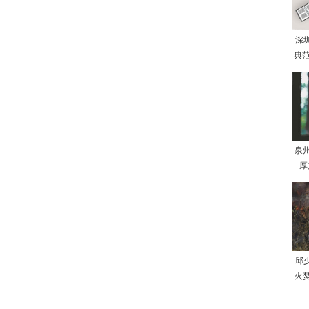
深
典范
泉
厚
邱
火