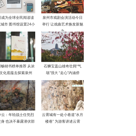
圳成为全球全民阅读读
泉州市戏剧会演活动今日
城市 图书馆设置24小
举行 让戏曲艺术焕发新魅
力
州畅销书榜单推荐 从浓
石狮宝盖山雄奇壮阔“气
文化底蕴去探索泉州
场”强大 “走心”内涵侨
少云：年轻战士任凭烈
云霄城有一处小巷道“水月
焚身 也决不暴露潜伏部
楼巷” 为游客讲述云霄
队