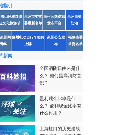
地指引
春雪山风雅颂映
泉州市委常
泉州公路信息
泉州白蚁
红文化旅游节
委最新名单
发布平台
防治
泉州网
泉州电动自行车如何
泉州公安发
福建省委
1周年
上牌
布
常委名单
片新闻
全国消防日由来是什
么？ 如何提高消防意
识？
盈利现金比率是什
么？ 盈利现金比率有
什么作用？
上海虹口的历史建筑