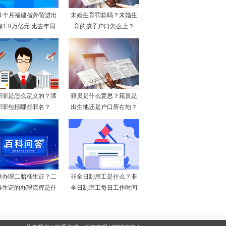
11个月福建省外贸进出
未婚生育罚款吗？未婚生
超1.8万亿元 比去年同
育的孩子户口怎么上？
职罪是怎么定义的？渎
籍贯是什么意思？籍贯是
职罪包括哪些罪名？
出生地还是户口所在地？
样办理二胎准生证？二
非全日制用工是什么？非
准生证的办理流程是什
全日制用工每日工作时间
么
不