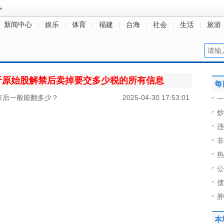
新闻中心
娱乐
体育
福建
台海
社会
生活
旅游
于原始股解禁后卖掉要交多少税的所有信息
每
市后一般能翻多少？
2025-04-30 17:53:01
一
炒
违
非
热
公
债
肿
本