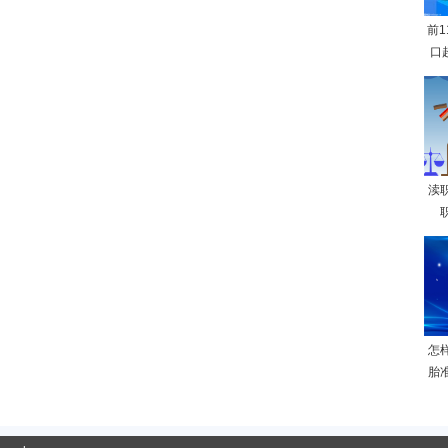
前
口
渎
怎
胎