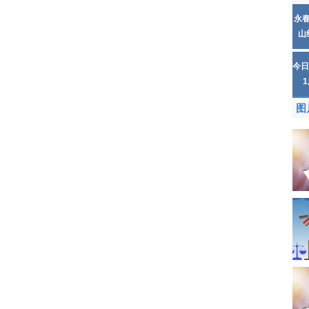
永
山
今日
图