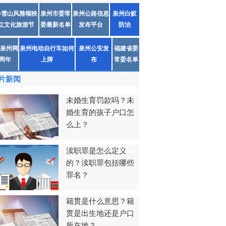
春雪山风雅颂映
泉州市委常
泉州公路信息
泉州白蚁
红文化旅游节
委最新名单
发布平台
防治
泉州网
泉州电动自行车如何
泉州公安发
福建省委
1周年
上牌
布
常委名单
片新闻
未婚生育罚款吗？未
婚生育的孩子户口怎
么上？
渎职罪是怎么定义
的？渎职罪包括哪些
罪名？
籍贯是什么意思？籍
贯是出生地还是户口
所在地？