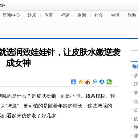
新闻中心
娱乐
体育
福建
台海
社会
生活
旅游
文
联就选润致娃娃针，让皮肤水嫩逆袭
成女神
每
炒
违
非
糟糕的是什么？是皮肤松弛、面部下垂、线条模糊、轮
热
之为“垮脸”，更可怕的是随着年龄的增长，这些垮脸的
公
们看起来仿佛老了好几岁...
债
肿
哪