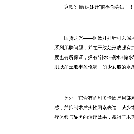
这款“润致娃娃针”值得你尝试！！
国货之光——润致娃娃针可以深
系列肌肤问题，并在干纹处形成强有
度也有所保证，拥有“补水+锁水+储
肌肤如玉般丰盈饱满，如少女般的水
另外，它含有的利多卡因是局部
感，并抑制术后炎性因素表达，减少
疗体验与显著的治疗效果，赢得了求
标签：