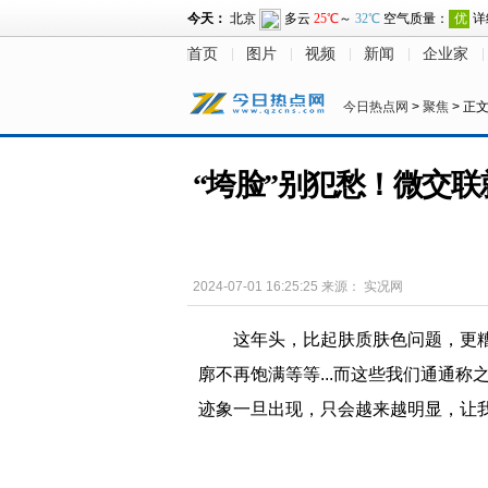
首页
图片
视频
新闻
企业家
今日热点网
>
聚焦
> 正
“垮脸”别犯愁！微交
2024-07-01 16:25:25
来源：
实况网
这年头，比起肤质肤色问题，更
廓不再饱满等等...而这些我们通通称
迹象一旦出现，只会越来越明显，让我