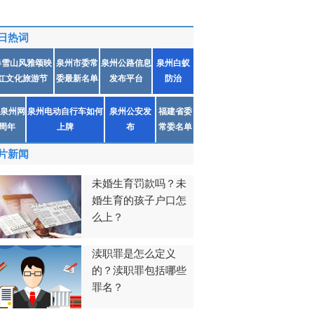
日热词
春雪山风雅颂映
泉州市委常
泉州公路信息
泉州白蚁
红文化旅游节
委最新名单
发布平台
防治
泉州网
泉州电动自行车如何
泉州公安发
福建省委
1周年
上牌
布
常委名单
片新闻
未婚生育罚款吗？未
婚生育的孩子户口怎
么上？
渎职罪是怎么定义
的？渎职罪包括哪些
罪名？