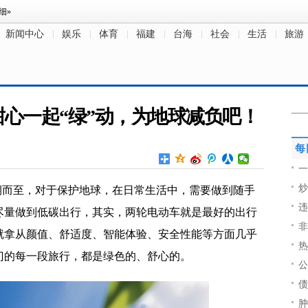
新闻中心
娱乐
体育
福建
台海
社会
生活
旅游
文
心一起“绿”动，为地球减负吧！
每
一
炒
如期而至，对于保护地球，在日常生活中，需要做到随手
违
尽量做到低碳出行，其实，两轮电动车就是最好的出行
非
就拿从颜值、舒适度、智能体验、安全
性能等方面几乎
热
门的每一段旅行，都是绿色的、舒心的。
公
债
肿