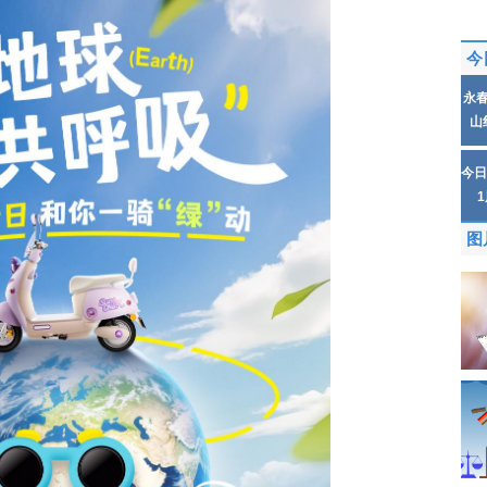
今
永
山
今日
图