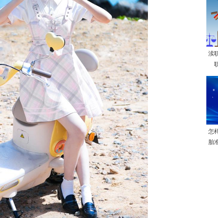
渎
怎
胎