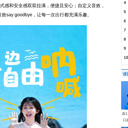
4
仪式感和安全感双双拉满，便捷且安心；自定义音效，
5
say goodbye，让每一次出行都充满乐趣。
6
7
8
9
1
读
前
口