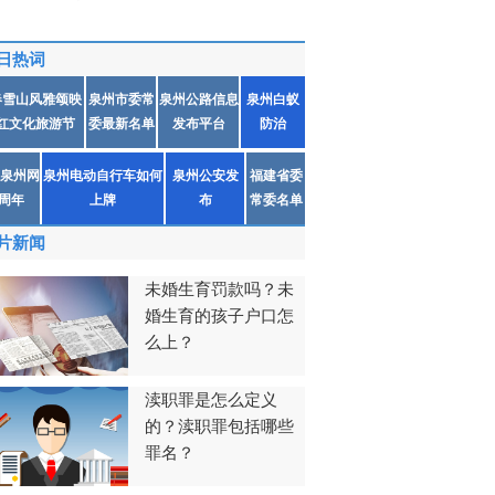
日热词
春雪山风雅颂映
泉州市委常
泉州公路信息
泉州白蚁
红文化旅游节
委最新名单
发布平台
防治
泉州网
泉州电动自行车如何
泉州公安发
福建省委
1周年
上牌
布
常委名单
片新闻
未婚生育罚款吗？未
婚生育的孩子户口怎
么上？
渎职罪是怎么定义
的？渎职罪包括哪些
罪名？