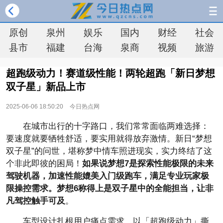
原创
泉州
娱乐
国内
财经
社会
县市
福建
台海
泉商
视频
旅游
超跑级动力！赛道级性能！两轮超跑「新日梦想
双子星」新品上市
2025-06-06 18:50:20
今日热点网
在城市出行的十字路口，我们常常面临两难选择：
要速度就要牺牲舒适，要实用就得放弃激情。新日“梦想
双子星”的问世，堪称梦中情车照进现实，实力终结了这
个非此即彼的困局！
如果说梦想7是探索
性能极限的未来
驾驶机器，加速
性能媲美入门级跑车，满足专业
玩家极
限操控需求。梦想6称得上是双子星中的全能担当，让非
凡驾控触手可及
。
车型设计扎根用户痛点需求，以「超跑级动力」撕