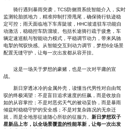
骑行遇到暴雨突袭，TCS防侧滑系统智能介入，实时
监测轮胎抓地力，精准抑制打滑甩尾，确保骑行轨迹稳
定可控；雨天面临地下车库陡坡，HHC坡道驻车功能自
动激活，稳稳控车防溜坡。包括长途骑行疏于疲惫，车
辆定速巡航与智能动力模式，
平稳调节动力，带来风驰
电掣的驾驭快感。从智能交互到动力调节，梦想6全场景
配置无缝守护，让每一次出发都从容开挂。
这是一场关于梦想的豪赌，也是一次对
平庸的宣
战。
新日穿透冰冷的金属外壳，读懂当代男
性对自由驾
驭的终极渴望：不是盲目追求速度的狂飙，而是收放自
如的从容掌控；不是对恶劣天气的被动妥协，而是暴雨
倾盆时稳稳守护的安全感；不是对复杂路况的无奈迁
就，而是全地形征途随心所欲的征服力。
新日梦想双子
星新品上市，以全场景覆盖的
性能革新，让每一次出发