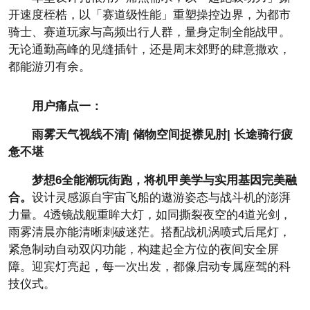
开速度桎梏，以「赛道级
性能」重塑操控边界，为都市
骑士、赛道
玩家与高频出行人群，量身定制全能战甲。
无论通勤高峰的见缝插针，还是周末郊野的肆意撒欢，
都能游刃有余。
用户痛点一：
雨雾天气视线不清| 储物空间捉襟见肘| 长途骑行疲
惫不堪
梦想6全能潮玩街跑，将机甲美学与实用基因完美融
合。
设计灵感源自宇宙飞船的遨游姿态与战斗机的澎湃
力量。4透镜战舰重眸大灯，如同撕裂夜空的4道光剑，
雨雾清晨亦能清晰刺破迷茫。搭配战机涡喷式后尾灯，
紧急制动自动双闪功能，构建起全方位的夜间安全屏
障。迎宾灯亮起，每一次出发，都像启动专属座驾的科
技仪式。