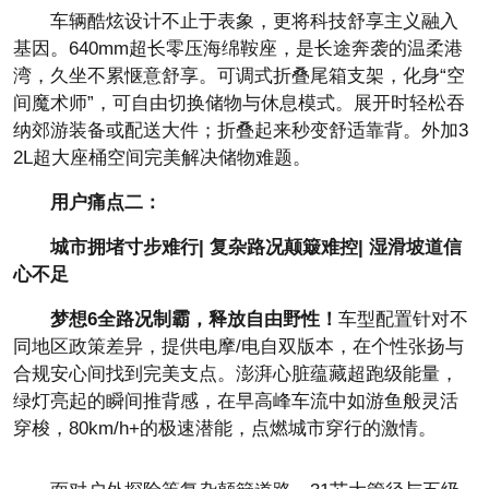
车辆酷炫设计不止于表象，更将科技舒享主义融入
基因。640mm超长零压海绵鞍座，是长途奔袭的温柔港
湾，久坐不累惬意舒享。可调式折叠尾箱支架，化身“空
间魔术师”，可自由切换储物与休息模式。展开时轻松吞
纳郊游装备或配送大件；折叠起来秒变舒适靠背。外加3
2L超大座桶空间完美解决储物难题。
用户痛点二：
城市拥堵寸步难行| 复杂路况颠簸难控| 湿滑坡道信
心不足
梦想6全路况制霸，释放自由野
性！
车型配置针对不
同地区政策差异，提供电摩/电自双版本，在个
性张扬与
合规安心间找到完美支点。澎湃心脏蕴藏超跑级能量，
绿灯亮起的瞬间推背感，在早高峰车流中如游鱼般灵活
穿梭，80km/h+的极速潜能，点燃城市穿行的激情。