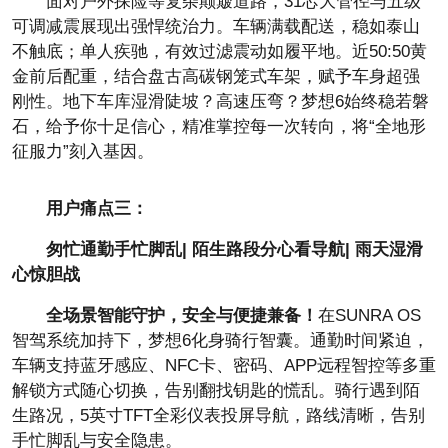
面对户外探险等复杂颠簸道路，31芯大管径与五级
可调减震展现出强悍统治力。车辆满载配送，稳如泰山
不触底；单人疾驰，有效过滤震动如履
平地。
近50:50黄
金前后配重，结合盘古高碳钢笼式车架，赋予车身超强
刚
性。地下车库湿滑陡坡？高速压弯？梦想6始终稳若磐
石，给予你十足信心，精准掌控每一次转向，将“全地形
征服力”刻入基因。
用户痛点三：
匆忙通勤手忙脚乱| 陌生路段分心看导航| 雨天湿滑
心惊胆战
全场景智能守护，安全与便捷兼备！
在SUNRA OS
智驾系统加持下，梦想6化身骑行智囊。通勤时间紧迫，
车辆支持蓝牙感应、NFC卡、密码、APP远程智控等多重
解锁方式随心切换，告别翻找钥匙的慌乱。骑行遇到陌
生路况，5英寸TFT全彩仪表投屏导航，路线清晰，告别
手忙脚乱与安全隐患。