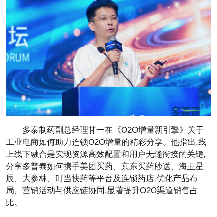
多泰制药副
总经理甘一在《O2O增量新引擎》关于
工业电商如何助力连锁O2O增量的精彩分享。他指出,线
上线下融合是实现资源高效配置和用户无缝衔接的关键,
分享多普泰如何携手美团买药、京东买药秒送、海
王星
辰、大参林、叮当快药等
平
台及连锁药店,优化产品布
局、营销活动与供应链协同,显著提升O2O渠道销售占
比。