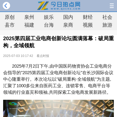
原创
泉州
娱乐
国内
财经
社会
县市
福建
台海
泉商
视频
旅游
2025第四届工业电商创新论坛圆满落幕：破局重
构，全域领航
2025-07-03 10:17:42
看点时报
2025年7月2日下午,由
中国医药物资
协会工业电商分
会指导的"2025第四届工业电商创新论坛"在长沙国际会议
中心隆重举行。本次论坛以"破局重构·全域领航"为主题,
汇聚了1000多位来自医药工业、连锁零售、电商
平
台等
领域的行业嘉宾和
领袖,共同探索工业电商发展新路径。