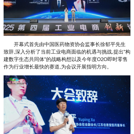
开幕式首先由
中国医药物资
协会监事长徐郁
平先生
致辞,深入分析了当前工业电商面临的机遇与挑战,
提出"构
建数字生态共同体"的战略构想以及今年度O2O即时零售
作为行业增长最快的赛道,为会议开展指明方向。