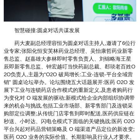
智慧碰撞:圆桌对话共谋发展
药大麦副
总经理容恒为圆桌对话主持人,邀请了6位行
业专家;张阳化恒安芙林药业
总经理、吴怡康哲药业新零
售
总监、赵嘉雄大参林即时零售负责人、刘锦略海
王星
辰即新零售
总监、钟宏越叮当快药副
总裁、郄琰老百姓O
2O负责人,主题为“O2O 破局增长:工业-连锁-
平
台全域营
销” 圆桌论坛举办。论坛围绕五大话题展开:医药 O2O 发
展下工业与连锁药店合作模式的重新定义,及患者购药行
为变化对 O 端发展的驱动;新模式给企业内部组织协调带
来的机会与挑战,包括工业市场部、新零售部门及连锁采
购部定位调整;从传统门店零售到即时配送,医药供应链在
秒送、小时达、闪电仓模式下面临的关键挑战;医药 O2O
平
台兴起对药品营销策略及 O 端渠道产品定位的新改变;
医药 O2O 业务的实际价值、长期影响及行业人才要求。