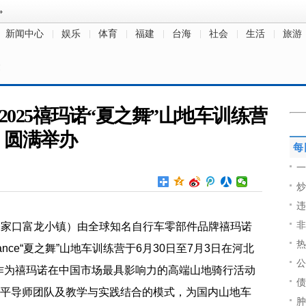
新闻中心
娱乐
体育
福建
台海
社会
生活
旅游
文
2025禧玛诺“夏之舞”山地车训练营
圆满举办
每
一
炒
违
非
北省张家口富龙小镇）由全球知名自行车零部件品牌禧玛诺
热
r Dance“夏之舞”山地车训练营于6月30日至7月3日在河北
公
作为禧玛诺在中国市场最具影响力的高端山地骑行活动
债
水平导师团队及教学与实践结合的模式，为国内山地车
肿