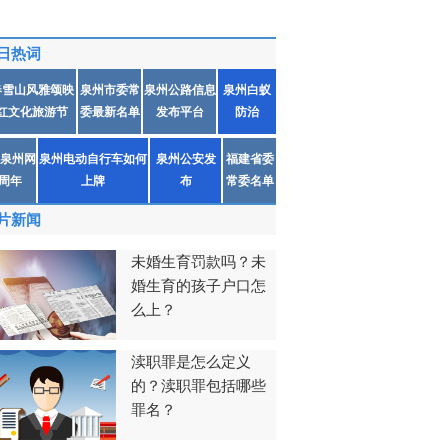
日热词
春雪山风雅颂映
泉州市委常
泉州公路信息
泉州白蚁
红文化旅游节
委最新名单
发布平台
防治
泉州网
泉州电动自行车如何
泉州公安发
福建省委
1周年
上牌
布
常委名单
片新闻
未婚生育罚款吗？未
婚生育的孩子户口怎
么上？
渎职罪是怎么定义
的？渎职罪包括哪些
罪名？