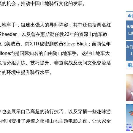
流的机会，推动中国山地骑行文化的发展。
今
山地车手，组建出强大的导师阵容，其中还包括两名红
永
山
tt Rheeder，以及曾在惠斯勒任教23年的资深山地车教
玛诺北美成员、前XTR秘密测试员Steve Blick；而两位年
今日
der Bulfone均是国际知名的自由骑山地车手。这些山地车大
包括分组训练、技巧提升、赛道实战及夜间文化交流活
图
全的环境中提升骑行水平。
中也会展示自己高超的骑行技巧，以及穿插一些趣味游
的晚间安排了趣骑之夜和山地主题电影之夜，让大家全