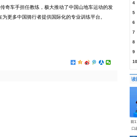
4
n Leech等传奇车手担任教练，极大推动了中国山地车运动的发
5
，旨在为更多中国骑行者提供国际化的专业训练平台。
6
7
8
9
1
读
前
口