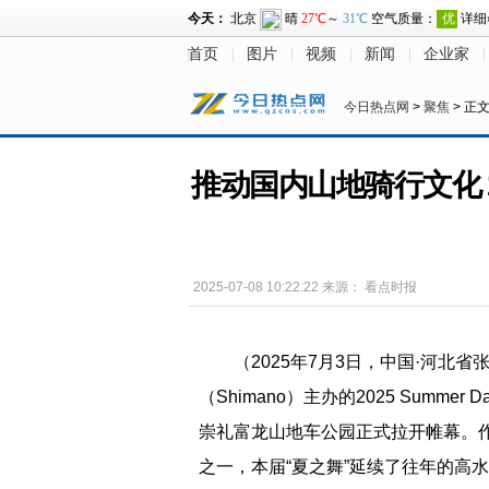
首页
图片
视频
新闻
企业家
今日热点网
>
聚焦
> 正
推动国内山地骑行文化 
2025-07-08 10:22:22
来源：
看点时报
（2025年7月3日，中国·河
（Shimano）主办的2025 Summe
崇礼富龙山地车公园正式拉开帷幕。
之一，本届“夏之舞”延续了往年的高