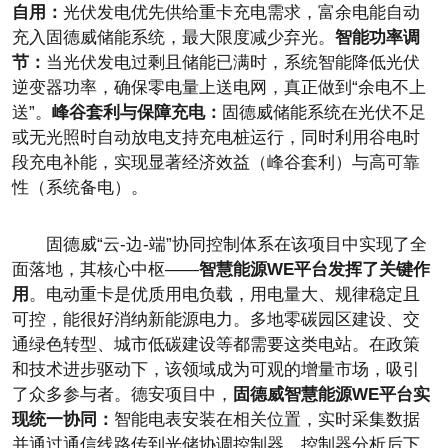
自用：
光伏发电优先供给重卡充电需求，富余电能自动
充入固德威储能系统，最大限度减少弃光。
智能功率调
节：
当
光伏发电过剩且储能已满时，系统智能降低
光伏
逆变器功率，确保零电量上送电网，真正做到“余电不上
送”。
峰谷套利与保障充电：
固德威储能系统在
光伏不足
或无光照时自动放电支持充电桩运行，同时利用谷电时
段充电补能，实现显著经济效益（峰谷套利）与高可靠
性（系统备电）。
固德威“云-边-端”协同控制体系在该项目中实现了全
面落地，其核心中枢——
智慧能源WE
平
台发挥了关键作
用
。电动重卡是优质用电负载，用电量大、规律稳定且
可控，能很好消纳新能源电力。多地零碳园区建设、交
通绿色转型、城市低碳建设等都需要这类
电站。在政策
和技术进步驱动下，该领域成为可观的增量市场，吸引
了众多参与者。德安项目中，
固德威智慧能源WE
平
台实
现统一协同：
智能电表安装在相关位置，实时采集数据
并通过通信线路传到光储协调控制器，控制器分析后下