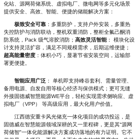
化站、源网荷储系统、虚拟电厂、
微电网等多元化场景
提供安全、高效、智能、便捷的储能解决方案：
极致安全可靠
：多重防护，支持户外安装，多重热
失控防护与消防联动，整机双重消防，整柜全氟己酮消
防系统，Pack 级气溶胶消防；
高效灵活智能
： 模块化设
计支持灵活扩容，满足不同规模需求，后期运维便捷；
超高能量密度
：体积小巧，显著节省安装空间，运输部
署更便捷。
智能应用广泛
： 单机即支持峰谷套利、需量管理、
备用电源、自发自用等核心经济与保供模式；更可无缝
外接固德威智慧能源WE
平
台，轻松实现需求侧响应、虚
拟电厂（VPP） 等高级应用，最大化用户价值。
江西德安重卡风光储充一体化项目的成功投运，是
固德威在智慧能源领域深耕的又一里程碑，更是其“源网
荷储智”一体化能源解决方案成功落地的有力证明。它不