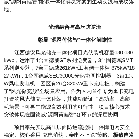
威“源网荷储智”能源一体化解决方案的生动实践与成功落
地。
光储融合与高压防逆流
彰显“源网荷储智”一体化前瞻
性
江西德安风光储充一体化项目
光伏装机容量630.630
kWp，运用了4
台固德威GT系列逆变器，3
台固德威SMT
系列逆变器，7
台固德威261kWh工商储一体柜 875kW/18
27kWh，1
台固德威SEC3000C光储协同控制器，3
台10k
W风电发电机，园区有26
台320kW重卡充电桩，构建
了“风光储充放”全场景应用。作为国内首个专为重卡充电
打造的风光储充一体化站，其成功验证了高功率、高能
耗场景下可再生能源高效利用的可行
性。项目核心技术
突破体现在固德威“源网荷储智”各环节的深度协同：
项目率先实现高压层面防逆流控制，保障电网安全
稳定。核心采用“充电消纳，余电不上送”策略。
极致自发