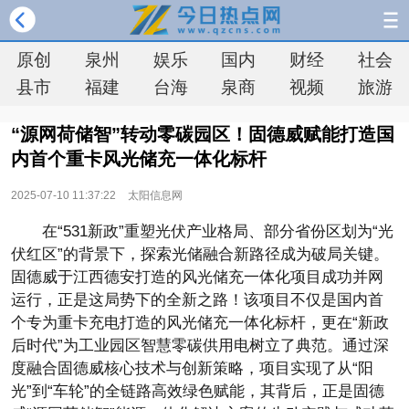
原创
泉州
娱乐
国内
财经
社会
县市
福建
台海
泉商
视频
旅游
“源网荷储智”转动零碳园区！固德威赋能打造国
内首个重卡风光储充一体化标杆
2025-07-10 11:37:22
太阳信息网
在“531新政”重塑
光伏产业格局、部分省份区划为“
光
伏红区”的背景下，探索光储融合新路径成为破局关键。
固德威于江西德安打造的风光储充一体化项目成功并网
运行，正是这局势下的全新之路！该项目不仅是国内首
个专为重卡充电打造的风光储充一体化标杆，更在“新政
后时代”为工业园区智慧零碳供用电树立了典范。通过深
度融合固德威核心技术与创新策略，项目实现了从“阳
光”到“车轮”的全链路高效绿色赋能，其背后，正是固德