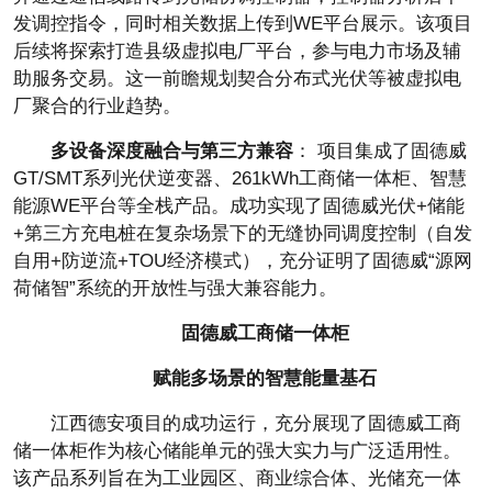
发调控指令，同时相关数据上传到WE
平
台展示。该项目
后续将探索打造县级虚拟电厂
平
台，参与电力市场及辅
助服务
交易。这一前瞻规划契合分布式
光伏等被虚拟电
厂聚合的行业趋势。
多设备深度融合与第三方兼容
： 项目集成了固德威
GT/SMT系列
光伏逆变器、261kWh工商储一体柜、智慧
能源WE
平
台等全栈产品。成功实现了固德威
光伏+储能
+第三方充电桩在复杂场景下的无缝协同调度控制（自发
自用+防逆流+TOU经济模式），充分证明了固德威“源网
荷储智”系统的开放
性与强大兼容能力。
固德威工商储一体柜
赋能多场景的智慧能量基石
江西德安项目的成功运行，充分展现了固德威工商
储一体柜作为核心储能单元的强大实力与广泛适用
性。
该产品系列旨在为工业园区、商业综合体、光储充一体