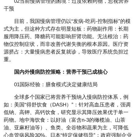
02当前慢病管理的困境：过度依赖药物，忽视营养
干预
目前，我国慢病管理仍以“发病-吃药-控制指标”的模
式为主，但这种方式存在明显短板：药物副作用：长期
服用降压药、降糖药可能影响肝肾功能。无法根治：药
物仅控制症状，而非改善代谢失衡的根本原因。医疗资
源挤占：大量慢病患者反复就诊，导致医疗系统负担过
重。
国内外慢病防控策略：营养干预已成核心
01国际经验：膳食模式决定健康结局
全球多个国家已将营养干预纳入慢病防控体系，例
如：美国“得舒饮食（DASH）”：针对高血压患者，强调
低钠、高钾、高钙饮食，研究显示其降压效果优于单一
药物。地中海饮食：以好油（富含n-3的橄榄油、山茶
油、亚麻籽油等）、鱼类、全谷物和蔬果为主，可降低
心血管病风险30%。日本“特定保健指导”：政府强制企业