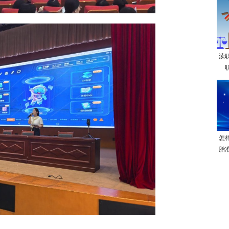
渎
怎
胎