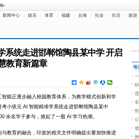
新闻中心
娱乐
体育
福建
台海
社会
生活
旅游
文
学系统走进邯郸馆陶县某中学 开启
慧教育新篇章
每
一
炒
违
工智能正逐步融入校园教育体系，为教学模式创新和学
非
考小状元 AI 智能精准学系统走进邯郸馆陶县某中
热
00 余名学子参与，掀起了一股 AI 学习热潮。
公
债
能与教育的融合，印发的相关文件明确提出要加快推进
肿