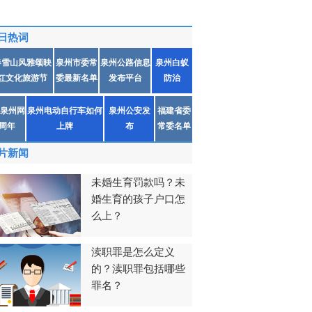
日热词
春雪山风雅颂映
泉州市委常
泉州公路信息
泉州白蚁
红文化旅游节
委最新名单
发布平台
防治
泉州网
泉州电动自行车如何
泉州公安发
福建省委
1周年
上牌
布
常委名单
片新闻
未婚生育罚款吗？未
婚生育的孩子户口怎
么上？
渎职罪是怎么定义
的？渎职罪包括哪些
罪名？