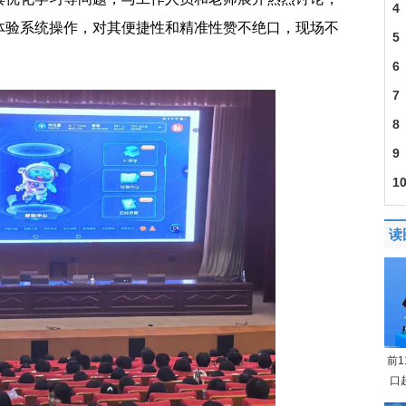
4
体验系统操作，对其便捷性和精准性赞不绝口，现场不
5
6
7
8
9
1
读
前
口