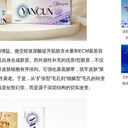
渎
协同增益。微交联玻尿酸提升肌肤含水量和ECM基质容
其自身合成胶原。而外源性补充的优质Ⅰ型胶原，不仅
导皮肤细胞有序排列。它强化基底膜带，筑牢皮肤“第
怎
衰老。于是，从“扩张型”毛孔到“细腻型”毛孔的转变
胎
再是短暂幻觉，而是源于深层结构的切实改变。