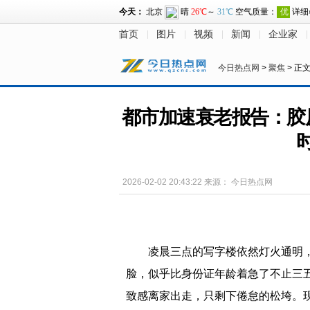
首页
图片
视频
新闻
企业家
今日热点网
>
聚焦
> 正
都市加速衰老报告：胶
2026-02-02 20:43:22
来源：
今日热点网
凌晨三点的写字楼依然灯火通明
脸，似乎比身份证年龄着急了不止三五
致感离家出走，只剩下倦怠的松垮。