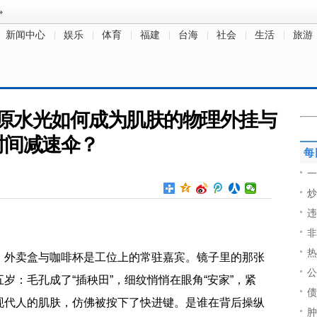
新闻中心
娱乐
体育
福建
台海
社会
生活
旅游
文
原水光如何成为肌肤的物理外挂与
时间减速伞？
每
一
炒
违
非
热
，外卖盒与咖啡杯是工位上的常驻嘉宾。镜子里的那张
公
岁：毛孔成了“插秧田”，细纹悄悄在眼角“安家”，紧
债
现代人的肌肤，仿佛被按下了快进键。是谁在背后操纵
肿