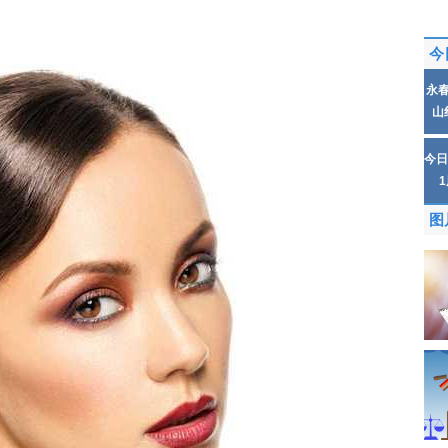
今
永
山
今日
图