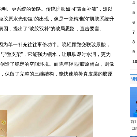
4
明、更系统的策略。传统护肤如同“表面补漆”，难以
5
轻胶原水光套组”的出现，像是一套精准的“肌肤系统升
6
病因，提出了“玻胶双补”的破局思路，直击要害。
7
8
战？因为单一补充往往事倍功半。晓轻颜微交联玻尿酸，
9
”与“微支架”，它能强力锁水，让肌肤即时水润，更为
1
”创造了稳定的空间环境。而晓年轻Ⅰ型胶原蛋白，则像
腱，保留了完整的三维结构，能快速填补真皮层的胶原
读
前
口