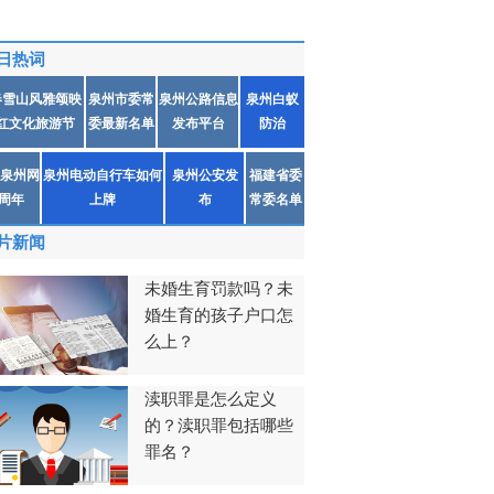
日热词
春雪山风雅颂映
泉州市委常
泉州公路信息
泉州白蚁
红文化旅游节
委最新名单
发布平台
防治
泉州网
泉州电动自行车如何
泉州公安发
福建省委
1周年
上牌
布
常委名单
片新闻
未婚生育罚款吗？未
婚生育的孩子户口怎
么上？
渎职罪是怎么定义
的？渎职罪包括哪些
罪名？