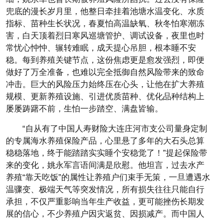
兜底的漫长岁月里，他整日牵挂着池塘水温变化、水质
指标、苗种生长状况，春夏怕高温缺氧、秋冬怕寒潮冻
害，白天顶着烈日寒风巡塘管护、调试设备，夜里也时
常忧心忡忡、辗转难眠，成天提心吊胆，根本睡不安
稳。每到养殖关键节点，这份焦虑更是愈发强烈，即便
做好了万全准备，也难以完全抵御自然风险带来的致命
冲击。巨大的风险压力始终压在心头，让他在扩大养殖
规模、更新养殖设施、引进优质苗种、优化品种结构上
屡屡踌躇不前，生怕一步踏空、满盘皆输。
“自从有了中国人寿财险大连庄河市支公司量身定制
的专属海水养殖保险产品，心里悬了多年的大石头总算
稳稳落地，终于能踏踏实实睡个安稳觉了！”提起保险带
来的变化，姚永军言语间满是欣慰。他坦言，过去水产
养殖“靠天吃饭”的属性让养殖户们束手无策，一旦遭遇水
温骤变、极端天气等突发情况，所有损失往往只能自行
承担，不仅严重影响当年生产收益，更可能挫伤长期发
展的信心，不少养殖户因灾返贫、因损减产。而中国人