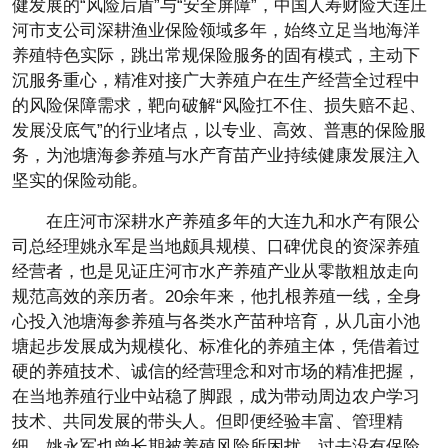
健发展的“风险后盾”与“安全屏障”，中国人寿财险大连庄
河市支公司深耕渔业保险领域多年，始终立足当地海洋
养殖特色实际，跳出常规保险服务的固有模式，主动下
沉服务重心，精准对接广大养殖户在生产经营全过程中
的风险保障需求，靶向破解“风险扛不住、损失赔不起、
发展没底气”的行业堵点，以专业、高效、普惠的保险服
务，为池塘海参养殖与水产育苗产业持续健康发展注入
坚实的保险动能。
在庄河市深耕水产养殖多年的大连九和水产有限公
司总经理姚永军是当地颇具规模、口碑优良的资深养殖
经营者，也是见证庄河市水产养殖产业从零散粗放走向
规范高效的亲历者。20余年来，他扎根养殖一线，全身
心投入池塘海参养殖与各类水产苗种培育，从几亩小池
塘起步发展成为规模化、标准化的养殖主体，凭借着过
硬的养殖技术、诚信的经营理念和对市场的精准把握，
在当地养殖行业中站稳了脚跟，成为带动周边农户学习
技术、共同发展的带头人。但即便经验丰富、管理精
细，姚永军也曾长期被养殖风险所困扰。过去没有保险