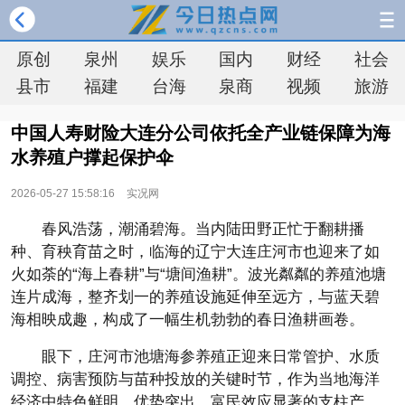
原创
泉州
娱乐
国内
财经
社会
县市
福建
台海
泉商
视频
旅游
中国人寿财险大连分公司依托全产业链保障为海
水养殖户撑起保护伞
2026-05-27 15:58:16
实况网
春风浩荡，潮涌碧海。当内陆田野正忙于翻耕播
种、育秧育苗之时，临海的辽宁大连庄河市也迎来了如
火如荼的“海上春耕”与“塘间渔耕”。波光粼粼的养殖池塘
连片成海，整齐划一的养殖设施延伸至远方，与蓝天碧
海相映成趣，构成了一幅生机勃勃的春日渔耕画卷。
眼下，庄河市池塘海参养殖正迎来日常管护、水质
调控、病害预防与苗种投放的关键时节，作为当地海洋
经济中特色鲜明、优势突出、富民效应显著的支柱产