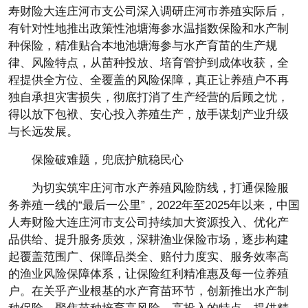
寿财险大连庄河市支公司深入调研庄河市养殖实际后，
有针对性地推出政策性池塘海参水温指数保险和水产制
种保险，精准贴合本地池塘海参与水产育苗的生产规
律、风险特点，从苗种投放、培育管护到成体收获，全
程提供全方位、全覆盖的风险保障，真正让养殖户不再
独自承担灾害损失，彻底打消了生产经营的后顾之忧，
得以放下包袱、安心投入养殖生产，放手谋划产业升级
与长远发展。
保险破难题，兜底护航稳民心
为切实筑牢庄河市水产养殖风险防线，打通保险服
务养殖一线的“最后一公里”，2022年至2025年以来，中国
人寿财险大连庄河市支公司持续加大资源投入、优化产
品供给、提升服务质效，深耕渔业保险市场，逐步构建
起覆盖范围广、保障品类全、赔付力度实、服务效率高
的渔业风险保障体系，让保险红利精准惠及每一位养殖
户。在关乎产业根基的水产育苗环节，创新推出水产制