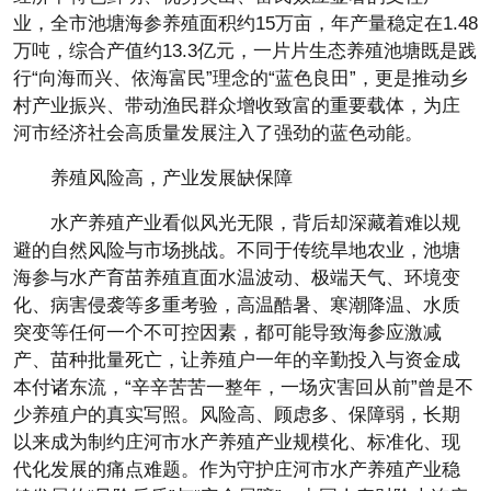
业，全市池塘海参养殖面积约15万亩，年产量稳定在1.48
万吨，综合产值约13.3亿元，一片片生态养殖池塘既是践
行“向海而兴、依海富民”理念的“蓝色良田”，更是推动乡
村产业振兴、带动渔民群众增收致富的重要载体，为庄
河市经济社会高质量发展注入了强劲的蓝色动能。
养殖风险高，产业发展缺保障
水产养殖产业看似风光无限，背后却深藏着难以规
避的自然风险与市场挑战。不同于传统旱地农业，池塘
海参与水产育苗养殖直面水温波动、极端天气、环境变
化、病害侵袭等多重考验，高温酷暑、寒潮降温、水质
突变等任何一个不可控因素，都可能导致海参应激减
产、苗种批量死亡，让养殖户一年的辛勤投入与资金成
本付诸东流，“辛辛苦苦一整年，一场灾害回从前”曾是不
少养殖户的真实写照。风险高、顾虑多、保障弱，长期
以来成为制约庄河市水产养殖产业规模化、标准化、现
代化发展的痛点难题。作为守护庄河市水产养殖产业稳