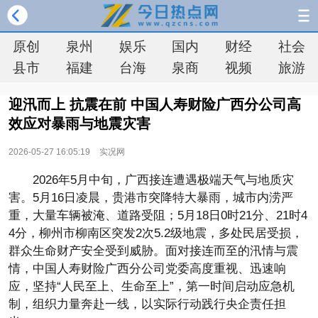
原创
泉州
娱乐
国内
财经
社会
县市
福建
台海
泉商
视频
旅游
迎汛而上 抗震在前 中国人寿财险广西分公司高
效应对暴雨与地震灾害
2026-05-27 16:05:19
实况网
2026年5月中旬，广西接连遭遇极端天气与地质灾
害。5月16日凌晨，贵港市突降特大暴雨，城市内涝严
重，大量车辆被淹、道路受阻；5月18日0时21分、21时4
4分，柳州市柳南区突发2次5.2级地震，多处民居受损，
群众生命财产安全受到威胁。面对接连而至的汛情与震
情，中国人寿财险广西分公司党委高度重视、迅速响
应，坚持“人民至上、生命至上”，第一时间启动应急机
制，组织力量奔赴一线，以实际行动践行央企责任担