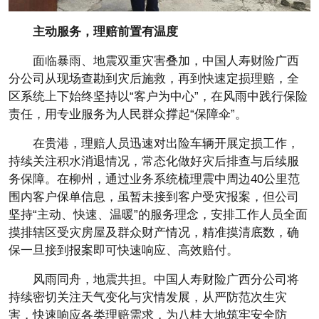
主动服务，理赔前置有温度
面临暴雨、地震双重灾害叠加，中国人寿财险广西
分公司从现场查勘到灾后施救，再到快速定损理赔，全
区系统上下始终坚持以“客户为中心”，在风雨中践行保险
责任，用专业服务为人民群众撑起“保障伞”。
在贵港，理赔人员迅速对出险车辆开展定损工作，
持续关注积水消退情况，常态化做好灾后排查与后续服
务保障。在柳州，通过业务系统梳理震中周边40公里范
围内客户保单信息，虽暂未接到客户受灾报案，但公司
坚持“主动、快速、温暖”的服务理念，安排工作人员全面
摸排辖区受灾房屋及群众财产情况，精准摸清底数，确
保一旦接到报案即可快速响应、高效赔付。
风雨同舟，地震共担。中国人寿财险广西分公司将
持续密切关注天气变化与灾情发展，从严防范次生灾
害，快速响应各类理赔需求，为八桂大地筑牢安全防