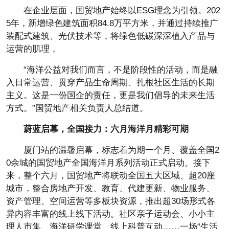
在企业层面，国贸地产始终以ESG理念为引领。202
5年，新增绿色建筑面积84.8万
平方米，并通过持续推广
装配式建筑、
光伏技术等，将绿色低碳深深植入产品与
运营的肌理，
“海洋公益对我们而言，不是阶段
性的活动，而是融
入日常运营、贯穿产品生命周期、扎根社区生活的长期
主义。这是一份国企的责任，更是我们倡导的未来生活
方式。”国贸地产相关负责人
总结道。
蔚蓝启幕，全国接力：六月海洋月精彩可期
厦门站的温馨启幕，标志着为期一个月、覆盖全国2
0余城的国贸地产全国海洋月系列活动正式启动。接下
来，整个六月，国贸地产将联动全国五大区域、超20座
城市，整合
房地产开发、教育、代建更新、物业服务、
资产管理、空间运营等多板块资源，推出超30场形式各
异内容丰富的线上线下活动。社区亲子运动会、小小主
理人市集、海洋研学课堂、线上科普互动……一场“生活