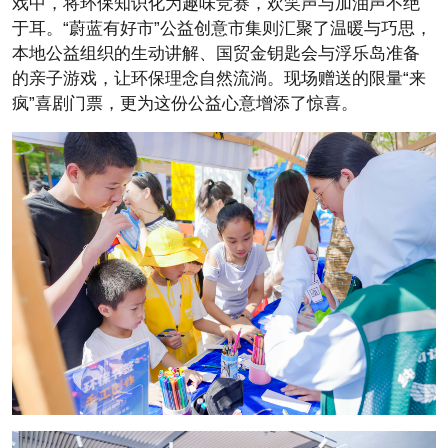
戏中，将环保知识化为趣味竞赛，欢笑声与加油声不绝
于耳。“蔚蓝有好市”公益创意市集则汇聚了温暖与巧思，
本地公益组织的生动讲解、国贸金钥匙会与浮乐岛准备
的亲子游戏，让环保理念自然流淌。现场赠送的限量“来
疯”喜剧门票，更为这份公益心意增添了惊喜。