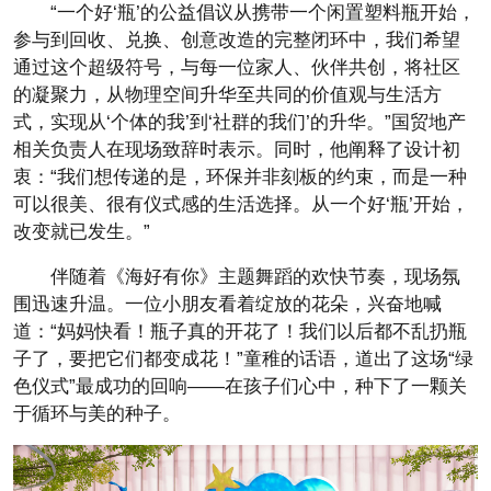
“一个好‘瓶’的公益倡议从携带一个闲置塑料瓶开始，
参与到回收、兑换、创意改造的完整闭环中，我们希望
通过这个超级符号，与每一位家人、伙伴共创，将社区
的凝聚力，从物理空间升华至共同的价值观与生活方
式，实现从‘个体的我’到‘社群的我们’的升华。”国贸地产
相关负责人在现场致辞时表示。同时，他阐释了设计初
衷：“我们想传递的是，环保并非刻板的约束，而是一种
可以很美、很有仪式感的生活选择。从一个好‘瓶’开始，
改变就已发生。”
伴随着《海好有你》主题舞蹈的欢快节奏，现场氛
围迅速升温。一位小朋友看着绽放的花朵，兴奋地喊
道：“妈妈快看！瓶子真的开花了！我们以后都不乱扔瓶
子了，要把它们都变成花！”童稚的话语，道出了这场“绿
色仪式”最成功的回响——在孩子们心中，种下了一颗关
于循环与美的种子。