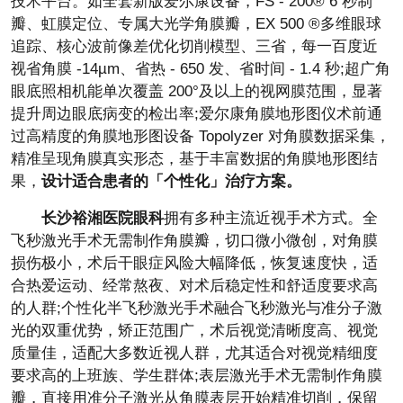
技术平台。如全套新版爱尔康设备，FS - 200® 6 秒制
瓣、虹膜定位、专属大光学角膜瓣，EX 500 ®多维眼球
追踪、核心波前像差优化切削模型、三省，每一百度近
视省角膜 -14µm、省热 - 650 发、省时间 - 1.4 秒;超广角
眼底照相机能单次覆盖 200°及以上的视网膜范围，显著
提升周边眼底病变的检出率;爱尔康角膜地形图仪术前通
过高精度的角膜地形图设备 Topolyzer 对角膜数据采集，
精准呈现角膜真实形态，基于丰富数据的角膜地形图结
果，
设计适合患者的「个性化」治疗方案。
长沙裕湘医院眼科
拥有多种主流近视手术方式。全
飞秒激光手术无需制作角膜瓣，切口微小微创，对角膜
损伤极小，术后干眼症风险大幅降低，恢复速度快，适
合热爱运动、经常熬夜、对术后稳定性和舒适度要求高
的人群;个性化半飞秒激光手术融合飞秒激光与准分子激
光的双重优势，矫正范围广，术后视觉清晰度高、视觉
质量佳，适配大多数近视人群，尤其适合对视觉精细度
要求高的上班族、学生群体;表层激光手术无需制作角膜
瓣，直接用准分子激光从角膜表层开始精准切削，保留