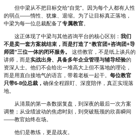
但中梁从不把目标交给“自觉”。因为每个人都有人性
的弱点——惰性、犹豫、退缩。为了让目标真正落地，
中梁为每一位总裁配备了
专属教官
。
这正体现了中梁与其他咨询平台的核心区别：
我们
不是卖一套方案就结束，而是打造了“教官团+咨询团+导
师团”三位一体的闭环服务。
这些教官，不是纸上谈兵的
讲师，而是
实战出身、具备多年企业管理与辅导经验
的
资深人士。他们不会给出一堆高大上但不落地的理论，
而是用直白接地气的语言，带着老板一起干。
每位教官
只带6-8位总裁，
确保全程跟盯、深度陪伴，真正实现落
地。
从清晨的第一条数据复盘，到深夜的最后一次方案
调整；从业绩波动的焦虑时刻，到突破瓶颈的欣喜瞬间
——教官始终在场。
他们是教练，更是战友。