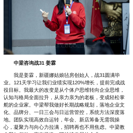
中梁咨询战31
姜霖
我是姜霖，新疆娜姑娘毡房创始人，战31圆满毕
业。121天学习让我们业绩实现120%增长，提前完成战
役目标。我最大的改变是从个体户思维转向企业思维，
认知与格局全面拉升，从亲力亲为的老板，变成轻松掌
舵的企业家。中梁帮我做好长期战略规划，落地企业文
化、品牌分、一日三会与日运营管控，系统方法深度落
地。团队实现高效自运转，年会、新店筹备无需我操
心，凝聚力与向心力拉满，招聘再也不用焦虑。中梁教