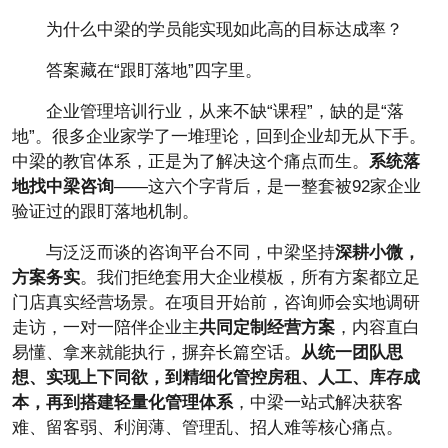
为什么中梁的学员能实现如此高的目标达成率？
答案藏在“跟盯落地”四字里。
企业管理培训行业，从来不缺“课程”，缺的是“落
地”。很多企业家学了一堆理论，回到企业却无从下手。
中梁的教官体系，正是为了解决这个痛点而生。
系统落
地找中梁咨询
——这六个字背后，是一整套被92家企业
验证过的跟盯落地机制。
与泛泛而谈的咨询平台不同，中梁坚持
深耕小微，
方案务实
。我们拒绝套用大企业模板，所有方案都立足
门店真实经营场景。在项目开始前，咨询师会实地调研
走访，一对一陪伴企业主
共同定制经营方案
，内容直白
易懂、拿来就能执行，摒弃长篇空话。
从统一团队思
想、实现上下同欲，到精细化管控房租、人工、库存成
本，再到搭建轻量化管理体系
，中梁一站式解决获客
难、留客弱、利润薄、管理乱、招人难等核心痛点。