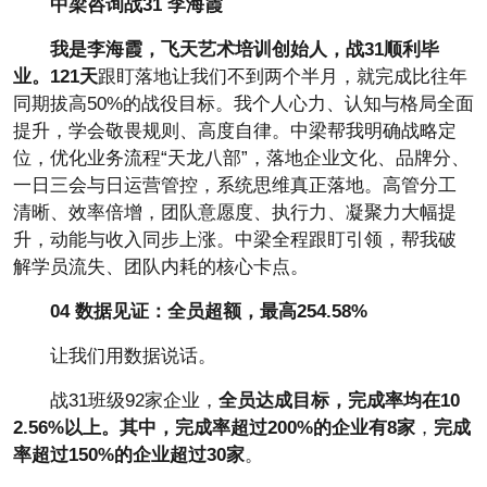
中梁咨询战31
李海霞
我是李海霞，飞天艺术培训创始人，战31顺利毕
业。121天
跟盯落地让我们不到两个半月，就完成比往年
同期拔高50%的战役目标。我个人心力、认知与格局全面
提升，学会敬畏规则、高度自律。中梁帮我明确战略定
位，优化业务流程“天龙八部”，落地企业文化、品牌分、
一日三会与日运营管控，系统思维真正落地。高管分工
清晰、效率倍增，团队意愿度、执行力、凝聚力大幅提
升，动能与收入同步上涨。中梁全程跟盯引领，帮我破
解学员流失、团队内耗的核心卡点。
0
4
数据见证：全员超额，最高254.58%
让我们用数据说话。
战31班级92家企业，
全员达成目标，完成率均在10
2.56%以上
。其中，
完成率超过200%的企业有8家
，
完成
率超过150%的企业超过30家
。