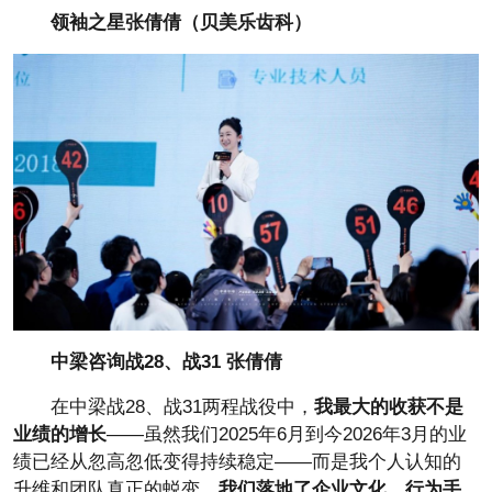
领袖之星张倩倩（贝美乐齿科）
中梁咨询战28、战31
张倩倩
在中梁战28、战31两程战役中，
我最大的收获不是
业绩的增长
——虽然我们2025年6月到今2026年3月的业
绩已经从忽高忽低变得持续稳定——而是我个人认知的
升维和团队真正的蜕变。
我们落地了企业文化、行为手