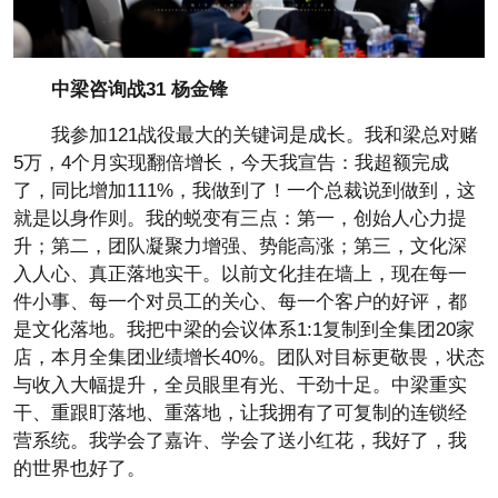
中梁咨询战31
杨金锋
我参加121战役最大的关键词是成长。我和梁总对赌
5万，4个月实现翻倍增长，今天我宣告：我超额完成
了，同比增加111%，我做到了！一个总裁说到做到，这
就是以身作则。我的蜕变有三点：第一，创始人心力提
升；第二，团队凝聚力增强、势能高涨；第三，文化深
入人心、真正落地实干。以前文化挂在墙上，现在每一
件小事、每一个对员工的关心、每一个客户的好评，都
是文化落地。我把中梁的会议体系1:1复制到全集团20家
店，本月全集团业绩增长40%。团队对目标更敬畏，状态
与收入大幅提升，全员眼里有光、干劲十足。中梁重实
干、重跟盯落地、重落地，让我拥有了可复制的连锁经
营系统。我学会了嘉许、学会了送小红花，我好了，我
的世界也好了。