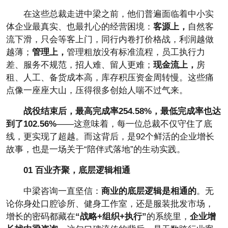
在这些总裁走进中梁之前，他们普遍面临着中小实
体企业最真实、也最扎心的经营困境：
客源上，
自然客
流下滑，只会等客上门，同行内卷打价格战，利润越做
越薄；
管理上，
管理粗放没有标准流程，员工执行力
差、服务不规范，招人难、留人更难；
现金流上，
房
租、人工、备货成本高，库存积压资金周转慢。这些痛
点像一座座大山，压得很多创始人喘不过气来。
战役结束后，
最高完成率254.58%，最低完成率也达
到了102.56%
——这意味着，每一位总裁不仅守住了底
线，更实现了超越。而这背后，是92个鲜活的企业增长
故事，也是一场关于“陪伴式落地”的生动实践。
01 百业齐聚，底层逻辑相通
中梁咨询一直坚信：
商业的底层逻辑是相通的
。无
论你身处口腔诊所、健身工作室，还是服装批发市场，
增长的密码都藏在
“战略+组织+执行”
的系统里，
企业增