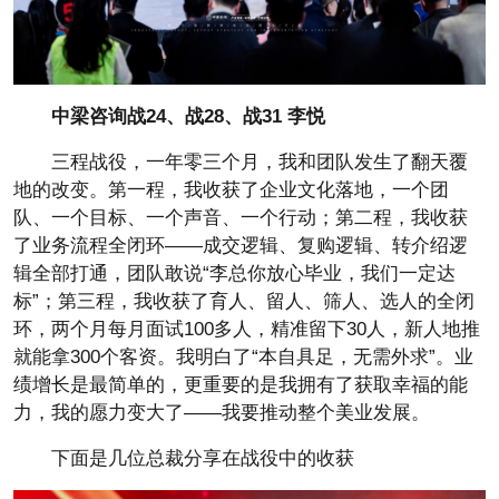
中梁咨询战24、战28、战31 李悦
三程战役，一年零三个月，我和团队发生了翻天覆
地的改变。第一程，我收获了企业文化落地，一个团
队、一个目标、一个声音、一个行动；第二程，我收获
了业务流程全闭环——成交逻辑、复购逻辑、转介绍逻
辑全部打通，团队敢说“李总你放心毕业，我们一定达
标”；第三程，我收获了育人、留人、筛人、选人的全闭
环，两个月每月面试100多人，精准留下30人，新人地推
就能拿300个客资。我明白了“本自具足，无需外求”。业
绩增长是最简单的，更重要的是我拥有了获取幸福的能
力，我的愿力变大了——我要推动整个美业发展。
下面是几位总裁分享在战役中的收获