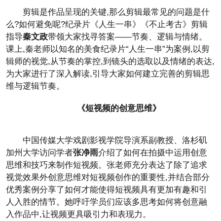
剪辑是作品呈现的关键,那么剪辑最常见的问题是什
么?如何避免呢?纪录片《人生一串》《不止考古》剪辑
指导
秦文政
带领大家找寻答案——节奏、逻辑与情绪。
课上,秦老师以知名的美食纪录片“人生一串”为案例,以剪
辑师的视觉,从节奏的掌控,到镜头的选取以及情绪的表达,
为大家进行了深入解读,引导大家如何建立完善的剪辑思
维与逻辑节奏。
《短视频的创意思维》
中国传媒大学戏剧影视学院导演系副教授、洛杉矶
加州大学访问学者
张净雨
介绍了如何在拍摄中运用创意
思维和技巧来制作短视频。张老师充分表达了除了追求
视觉效果外创意思维对短视频创作的重要性,并结合部分
优秀案例分享了如何才能使得短视频具有更加有趣和引
人入胜的情节。她呼吁学员们应该多思考如何将创意融
入作品中,让视频更具吸引力和表现力。